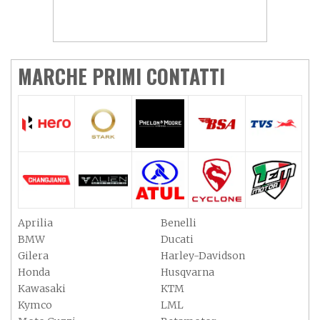
MARCHE PRIMI CONTATTI
Aprilia
Benelli
BMW
Ducati
Gilera
Harley-Davidson
Honda
Husqvarna
Kawasaki
KTM
Kymco
LML