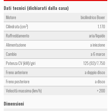
Dati tecnici (dichiarati dalla casa)
Motore
bicilindrico Boxer
Cilindrata (cm
)
1.170
3
Raffreddamento
aria/liquido
Alimentazione
a iniezione
Cambio
a 6 marce
Potenza CV (kW)/giri
125 (92)/7.750
Freno anteriore
a doppio disco
Freno posteriore
a disco
Velocità massima (km/h)
> 200
Dimensioni