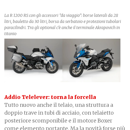
La R 1200 RS con gli accessori "da viaggio": borse laterali da 28
litri, bauletto da 30 litri, borsa da serbatoio e protezioni tubolari
paracilindri. Tra gli optional c'è anche il terminale Akrapovich in
titanio
Addio Telelever: torna la forcella
Tutto nuovo anche il telaio, una struttura a
doppio trave in tubi di acciaio, con telaietto
posteriore scomponibile e il motore Boxer
come elemento portante. Ma la novità forse più