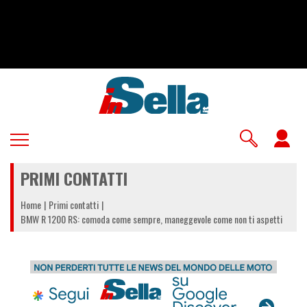
Salta
al
contenuto
principale
U
a
PRIMI CONTATTI
m
Home
Primi contatti
BMW R 1200 RS: comoda come sempre, maneggevole come non ti aspetti