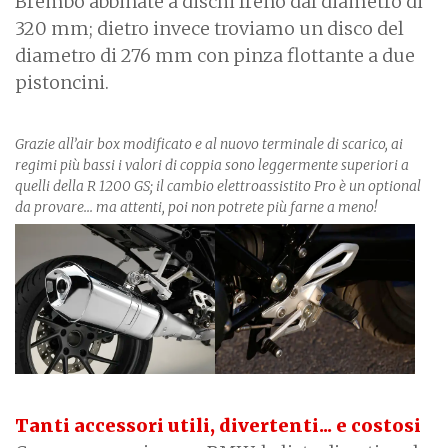
Brembo abbinate a dischi freno dal diametro di
320 mm; dietro invece troviamo un disco del
diametro di 276 mm con pinza flottante a due
pistoncini.
Grazie all’air box modificato e al nuovo terminale di scarico, ai
regimi più bassi i valori di coppia sono leggermente superiori a
quelli della R 1200 GS; il cambio elettroassistito Pro è un optional
da provare... ma attenti, poi non potrete più farne a meno!
Tanti accessori utili, divertenti... e costosi