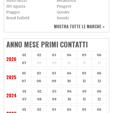
Moto Guzzi
Betamotor
MV Agusta
Peugeot
Piaggio
Qooder
Royal Enfield
Suzuki
Sym
Triumph
MOSTRA TUTTE LE MARCHE »
Vespa
Yamaha
Adiva
Adly
Aeon
Aspes
ANNO MESE PRIMI CONTATTI
Axy
Baotian
01
02
03
04
05
06
2026
07
08
09
10
11
12
01
02
03
04
05
06
2025
07
08
09
10
11
12
01
02
03
04
05
06
2024
07
08
09
10
11
12
01
02
03
04
05
06