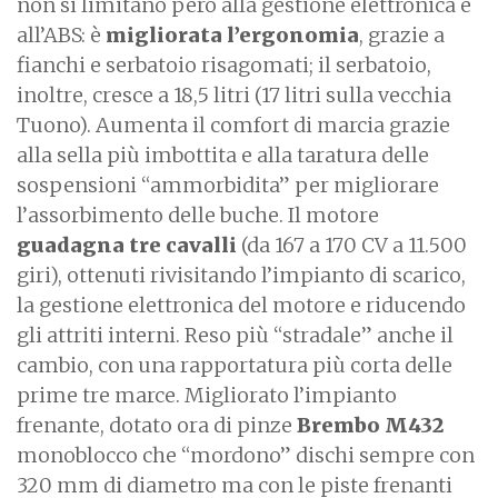
non si limitano però alla gestione elettronica e
all’ABS: è
migliorata l’ergonomia
, grazie a
fianchi e serbatoio risagomati; il serbatoio,
inoltre, cresce a 18,5 litri (17 litri sulla vecchia
Tuono). Aumenta il comfort di marcia grazie
alla sella più imbottita e alla taratura delle
sospensioni “ammorbidita” per migliorare
l’assorbimento delle buche. Il motore
guadagna tre cavalli
(da 167 a 170 CV a 11.500
giri), ottenuti rivisitando l’impianto di scarico,
la gestione elettronica del motore e riducendo
gli attriti interni. Reso più “stradale” anche il
cambio, con una rapportatura più corta delle
prime tre marce. Migliorato l’impianto
frenante, dotato ora di pinze
Brembo M432
monoblocco che “mordono” dischi sempre con
320 mm di diametro ma con le piste frenanti