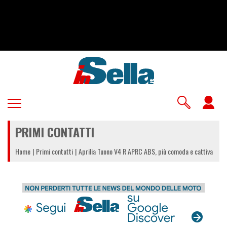
Salta
al
contenuto
principale
U
a
PRIMI CONTATTI
m
Home
Primi contatti
Aprilia Tuono V4 R APRC ABS, più comoda e cattiva