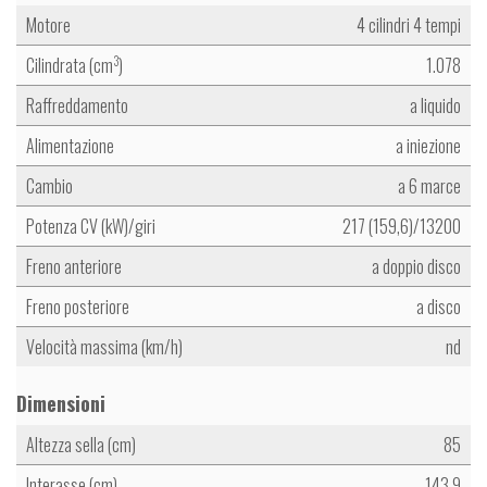
Motore
4 cilindri 4 tempi
Cilindrata (cm
)
1.078
3
Raffreddamento
a liquido
Alimentazione
a iniezione
Cambio
a 6 marce
Potenza CV (kW)/giri
217 (159,6)/13200
Freno anteriore
a doppio disco
Freno posteriore
a disco
Velocità massima (km/h)
nd
Dimensioni
Altezza sella (cm)
85
Interasse (cm)
143,9