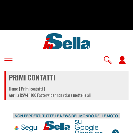
Salta
al
contenuto
principale
U
a
PRIMI CONTATTI
m
Home
Primi contatti
Aprilia RSV4 1100 Factory: per non volare mette le ali