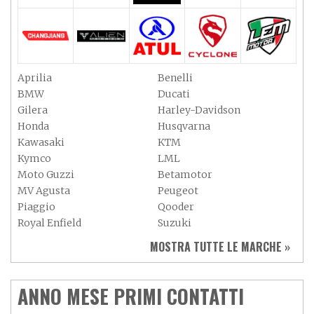
Aprilia
Benelli
BMW
Ducati
Gilera
Harley-Davidson
Honda
Husqvarna
Kawasaki
KTM
Kymco
LML
Moto Guzzi
Betamotor
MV Agusta
Peugeot
Piaggio
Qooder
Royal Enfield
Suzuki
Sym
Triumph
MOSTRA TUTTE LE MARCHE »
Vespa
Yamaha
Adiva
Adly
Aeon
Aspes
ANNO MESE PRIMI CONTATTI
Axy
Baotian