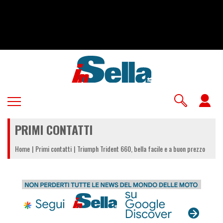
Salta
al
contenuto
principale
U
a
PRIMI CONTATTI
m
Home
Primi contatti
Triumph Trident 660, bella facile e a buon prezzo