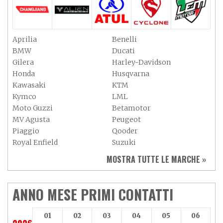
Aprilia
Benelli
BMW
Ducati
Gilera
Harley-Davidson
Honda
Husqvarna
Kawasaki
KTM
Kymco
LML
Moto Guzzi
Betamotor
MV Agusta
Peugeot
Piaggio
Qooder
Royal Enfield
Suzuki
Sym
Triumph
MOSTRA TUTTE LE MARCHE »
Vespa
Yamaha
Adiva
Adly
Aeon
Aspes
ANNO MESE PRIMI CONTATTI
Axy
Baotian
01
02
03
04
05
06