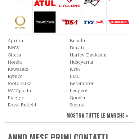
Aprilia
Benelli
BMW
Ducati
Gilera
Harley-Davidson
Honda
Husqvarna
Kawasaki
KTM
Kymco
LML
Moto Guzzi
Betamotor
MV Agusta
Peugeot
Piaggio
Qooder
Royal Enfield
Suzuki
Sym
Triumph
MOSTRA TUTTE LE MARCHE »
Vespa
Yamaha
Adiva
Adly
Aeon
Aspes
ANNO MESE PRIMI CONTATTI