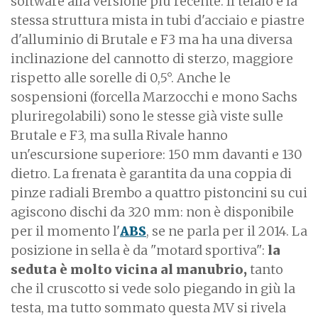
software alla versione più recente. Il telaio è la
stessa struttura mista in tubi d'acciaio e piastre
d'alluminio di Brutale e F3 ma ha una diversa
inclinazione del cannotto di sterzo, maggiore
rispetto alle sorelle di 0,5°. Anche le
sospensioni (forcella Marzocchi e mono Sachs
pluriregolabili) sono le stesse già viste sulle
Brutale e F3, ma sulla Rivale hanno
un'escursione superiore: 150 mm davanti e 130
dietro. La frenata è garantita da una coppia di
pinze radiali Brembo a quattro pistoncini su cui
agiscono dischi da 320 mm: non è disponibile
per il momento l'
ABS
, se ne parla per il 2014. La
posizione in sella è da "motard sportiva":
la
seduta è molto vicina al manubrio,
tanto
che il cruscotto si vede solo piegando in giù la
testa, ma tutto sommato questa MV si rivela