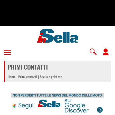
Salta
al
contenuto
principale
U
a
PRIMI CONTATTI
m
Home
Primi contatti
Snella e grintosa