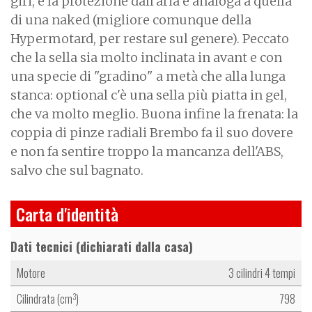
giri, e la protezione dall'aria è analoga a quella
di una naked (migliore comunque della
Hypermotard, per restare sul genere). Peccato
che la sella sia molto inclinata in avant e con
una specie di "gradino" a metà che alla lunga
stanca: optional c'è una sella più piatta in gel,
che va molto meglio. Buona infine la frenata: la
coppia di pinze radiali Brembo fa il suo dovere
e non fa sentire troppo la mancanza dell'ABS,
salvo che sul bagnato.
Carta d'identità
Dati tecnici (dichiarati dalla casa)
Motore
3 cilindri 4 tempi
Cilindrata (cm
)
798
3