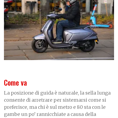
a
g
e
Come va
La posizione di guida è naturale, la sella lunga
consente di arretrare per sistemarsi come si
preferisce, ma chi è sul metro e 80 sta con le
gambe un po’ rannicchiate a causa della