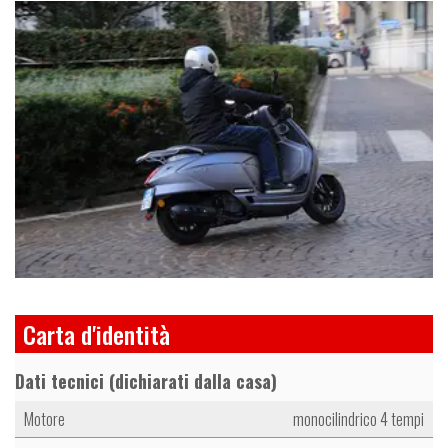
I
m
a
g
e
Carta d'identità
Dati tecnici (dichiarati dalla casa)
Motore
monocilindrico 4 tempi