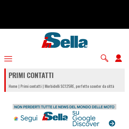
Salta
al
contenuto
principale
U
a
PRIMI CONTATTI
m
Home
Primi contatti
Morbidelli SC125RE, perfetto scooter da città