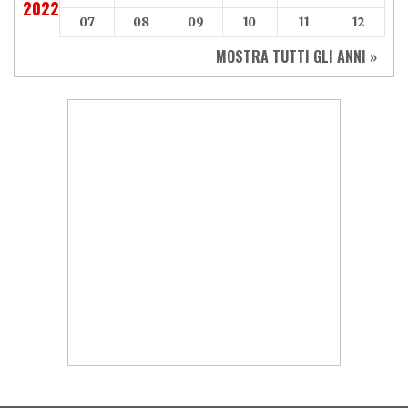
2022
07
08
09
10
11
12
MOSTRA TUTTI GLI ANNI »