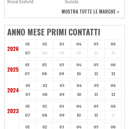
Royal Enfield
Suzuki
Sym
Triumph
MOSTRA TUTTE LE MARCHE »
Vespa
Yamaha
Adiva
Adly
Aeon
Aspes
ANNO MESE PRIMI CONTATTI
Axy
Baotian
01
02
03
04
05
06
2026
07
08
09
10
11
12
01
02
03
04
05
06
2025
07
08
09
10
11
12
01
02
03
04
05
06
2024
07
08
09
10
11
12
01
02
03
04
05
06
2023
07
08
09
10
11
12
01
02
03
04
05
06