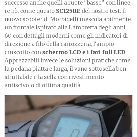
successo anche quelli a ruote “basse” con linee
retrò, come questo
SC125RE
del nostro test. Il
nuovo scooter di Morbidelli mescola abilmente
un frontale ispirato alla Lambretta degli anni
60 con dettagli moderni come gli indicatori di
direzione a filo della carrozzeria, l’ampio
cruscotto con
schermo LCD e i fari full LED
.
Apprezzabili invece le soluzioni pratiche come
la pedana piatta e larga, il vano sottosella ben
sfruttabile e la sella con rivestimento
antiscivolo di ottima qualità.
I
m
a
g
e