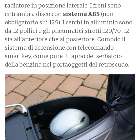
radiatore in posizione laterale. I freni sono
entrambi a disco con
sistema ABS
(non
obbligatorio sui 125). I cerchi in alluminio sono
da 12 pollici e gli pneumatici stretti:120/70-12
sia all’anteriore che al posteriore. Comodo il
sistema di accensione con telecomando
smartkey, come pure il tappo del serbatoio
della benzina nel portaoggetti del retroscudo.
I
m
a
g
e