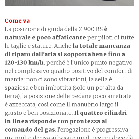
Come va
La posizione di guida della Z 900 RS
è
naturale e poco affaticante
per piloti di tutte
le taglie e stature. Anche
la totale mancanza
di riparo dall’aria si sopporta bene fino a
120-130 km/h
, perché è l’unico punto negativo
nel complessivo quadro positivo del comfort di
marcia: non ci sono vibrazioni, la sella è
spaziosa e ben imbottita (solo un po’ alta da
terra), la posizione delle pedane poco arretrate
è azzeccata, così come il manubrio largo il
giusto e ben posizionato.
Il quattro cilindri
in linea risponde con prontezza al
comando del gas
: l’erogazione è progressiva
ma molto decisa ai bassi e medi regimi dove dà