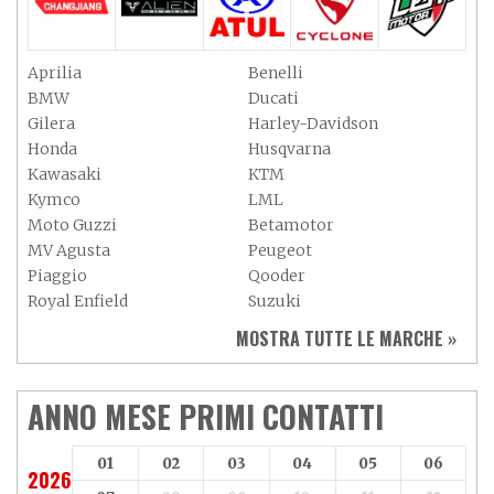
Aprilia
Benelli
BMW
Ducati
Gilera
Harley-Davidson
Honda
Husqvarna
Kawasaki
KTM
Kymco
LML
Moto Guzzi
Betamotor
MV Agusta
Peugeot
Piaggio
Qooder
Royal Enfield
Suzuki
Sym
Triumph
MOSTRA TUTTE LE MARCHE »
Vespa
Yamaha
Adiva
Adly
Aeon
Aspes
ANNO MESE PRIMI CONTATTI
Axy
Baotian
01
02
03
04
05
06
2026