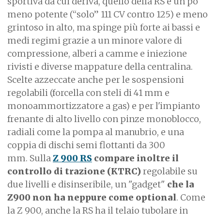
sportiva da cui deriva, quello della RS è un po'
meno potente (“solo” 111 CV contro 125) e meno
grintoso in alto, ma spinge più forte ai bassi e
medi regimi grazie a un minore valore di
compressione, alberi a camme e iniezione
rivisti e diverse mappature della centralina.
Scelte azzeccate anche per le sospensioni
regolabili (forcella con steli di 41 mm e
monoammortizzatore a gas) e per l'impianto
frenante di alto livello con pinze monoblocco,
radiali come la pompa al manubrio, e una
coppia di dischi semi flottanti da 300
mm. Sulla
Z 900 RS
compare inoltre il
controllo di trazione (KTRC)
regolabile su
due livelli e disinseribile, un "gadget"
che la
Z900 non ha neppure come optional
. Come
la Z 900, anche la RS ha il telaio tubolare in