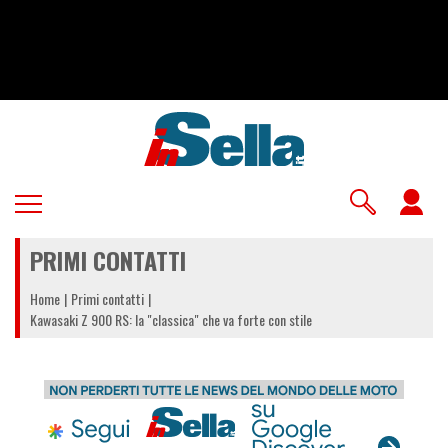
Salta
al
contenuto
principale
U
a
PRIMI CONTATTI
m
Home
Primi contatti
Kawasaki Z 900 RS: la "classica" che va forte con stile