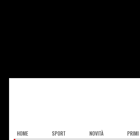
Salta
al
contenuto
principale
Main
HOME
SPORT
NOVITÀ
PRIMI
navigation