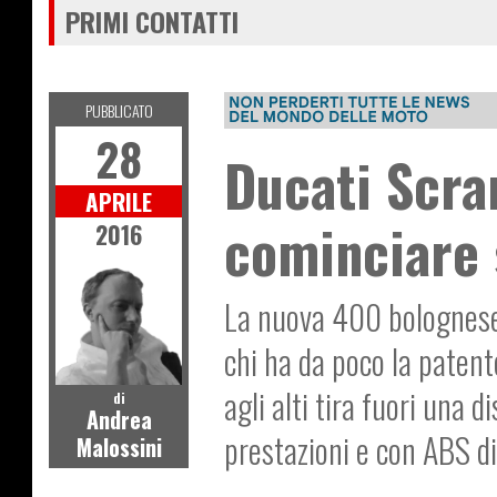
PRIMI CONTATTI
PUBBLICATO
28
Ducati Scra
APRILE
cominciare 
2016
La nuova 400 bolognese h
chi ha da poco la paten
agli alti tira fuori una d
di
Andrea
prestazioni e con ABS di
Malossini