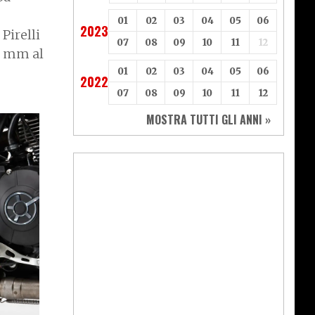
01
02
03
04
05
06
2023
Pirelli
07
08
09
10
11
12
45 mm al
01
02
03
04
05
06
2022
07
08
09
10
11
12
MOSTRA TUTTI GLI ANNI »