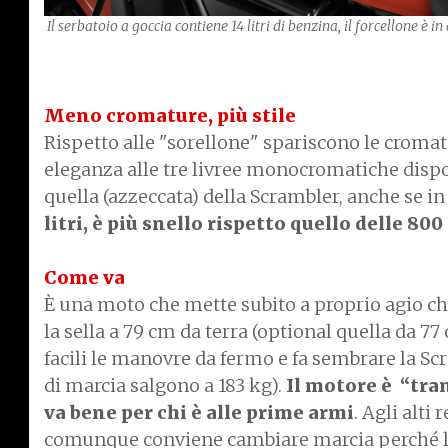
Il serbatoio a goccia contiene 14 litri di benzina, il forcellone è i
Meno cromature, più stile
Rispetto alle "sorellone" spariscono le cromatu
eleganza alle tre livree monocromatiche dispon
quella (azzeccata) della Scrambler, anche se in 
litri, è più snello rispetto quello delle 80
Come va
È una moto che mette subito a proprio agio chi
la sella a 79 cm da terra (optional quella da 
facili le manovre da fermo e fa sembrare la Scr
di marcia salgono a 183 kg).
Il motore è “tra
va bene per chi è alle prime armi
. Agli alti 
comunque conviene cambiare marcia perché la 