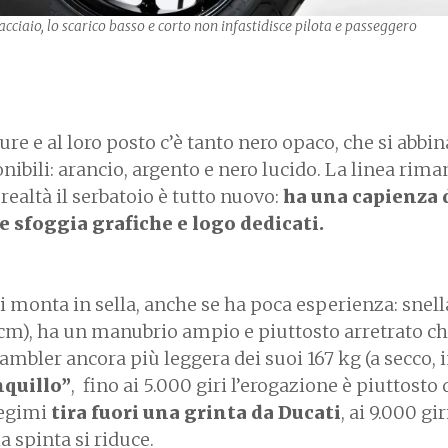
n acciaio, lo scarico basso e corto non infastidisce pilota e passeggero
re e al loro posto c’è tanto nero opaco, che si abbi
ibili: arancio, argento e nero lucido. La linea rima
realtà il serbatoio è tutto nuovo:
ha una capienza d
0 e sfoggia grafiche e logo dedicati.
 monta in sella, anche se ha poca esperienza: snell
77 cm), ha un manubrio ampio e piuttosto arretrato c
ambler ancora più leggera dei suoi 167 kg (a secco, 
nquillo”
, fino ai 5.000 giri l’erogazione è piuttosto 
regimi
tira fuori una grinta da Ducati
, ai 9.000 gir
spinta si riduce.