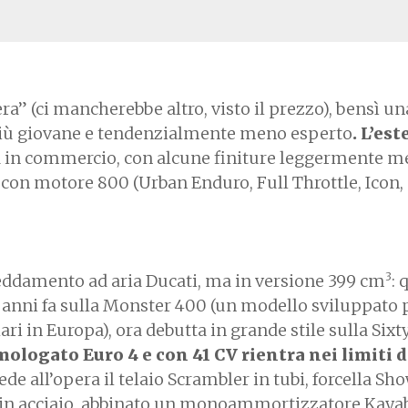
a” (ci mancherebbe altro, visto il prezzo), bensì un
 più giovane e tendenzialmente meno esperto
. L’est
 in commercio, con alcune finiture leggermente 
i con motore 800 (Urban Enduro, Full Throttle, Icon, 
3
ffreddamento ad aria Ducati, ma in versione 399 cm
: 
di anni fa sulla Monster 400 (un modello sviluppato p
ri in Europa), ora debutta in grande stile sulla Sixt
mologato Euro 4 e con 41 CV rientra nei limiti d
vede all’opera il telaio Scrambler in tubi, forcella Sh
e in acciaio, abbinato un monoammortizzatore Kaya