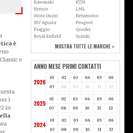
Kawasaki
KTM
Kymco
LML
Moto Guzzi
Betamotor
MV Agusta
Peugeot
Piaggio
Qooder
a
Royal Enfield
Suzuki
etica è
Sym
Triumph
MOSTRA TUTTE LE MARCHE »
Vespa
Yamaha
meno
Adiva
Adly
Classic e
Aeon
Aspes
ANNO MESE PRIMI CONTATTI
Axy
Baotian
01
02
03
04
05
06
2026
07
08
09
10
11
12
questa
er i
01
02
03
04
05
06
2025
y2 in
07
08
09
10
11
12
ella
01
02
03
04
05
06
owa
2024
07
08
09
10
11
12
ba