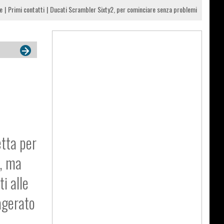
e
Primi contatti
Ducati Scrambler Sixty2, per cominciare senza problemi
etta per
e, ma
ti alle
agerato