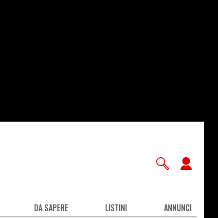
User
accou
men
DA SAPERE
LISTINI
ANNUNCI