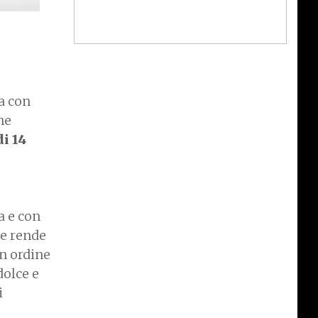
na con
ne
i 14
a e con
he rende
in ordine
dolce e
i