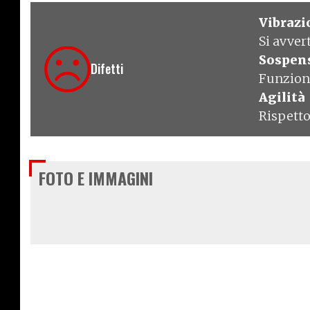
Vibrazi
Si avver
Sospen
Difetti
Funziona
Agilità
Rispetto
FOTO E IMMAGINI