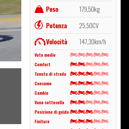
Peso
179,50
kg
Potenza
25,50
CV
Velocità
147,30
km/h
Voto medio
Comfort
Tenuta di strada
Consumo
Cambio
Vano sottosella
Posizione di guida
Finiture