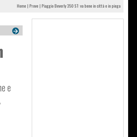
Home
Prove
Piaggio Beverly 350 ST: va bene in città e in piega
n
ne e
,