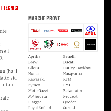
I TECNICI
MARCHE PROVE
nte
o
n e i
Aprilia
Benelli
0.
BMW
Ducati
Gilera
Harley-Davidson
300
(ha il
Honda
Husqvarna
atto sia
Kawasaki
KTM
fruttare
Kymco
LML
Moto Guzzi
Betamotor
MV Agusta
Peugeot
erale
Piaggio
Qooder
Royal Enfield
Suzuki