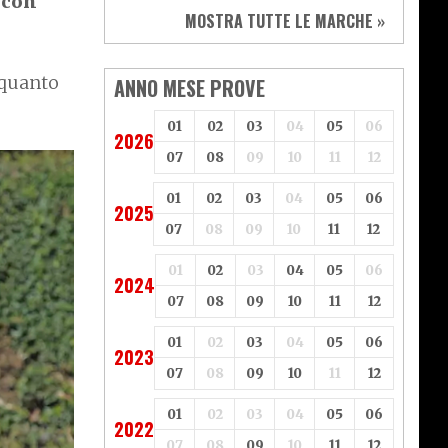
 con
Sym
Triumph
MOSTRA TUTTE LE MARCHE »
Vespa
Yamaha
Adiva
Adly
Aeon
Aspes
 quanto
ANNO MESE PROVE
Axy
Baotian
01
02
03
04
05
06
2026
07
08
09
10
11
12
01
02
03
04
05
06
2025
07
08
09
10
11
12
01
02
03
04
05
06
2024
07
08
09
10
11
12
01
02
03
04
05
06
2023
07
08
09
10
11
12
01
02
03
04
05
06
2022
07
08
09
10
11
12