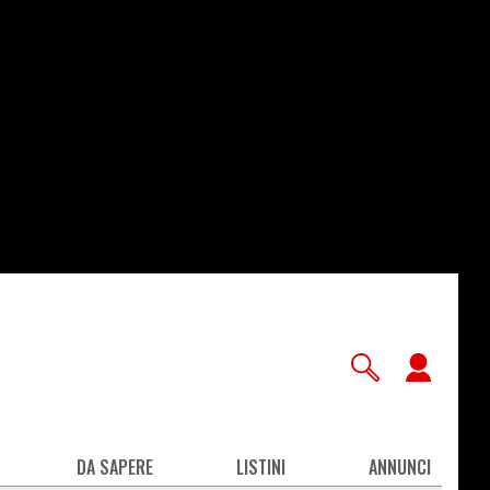
User
accou
men
DA SAPERE
LISTINI
ANNUNCI