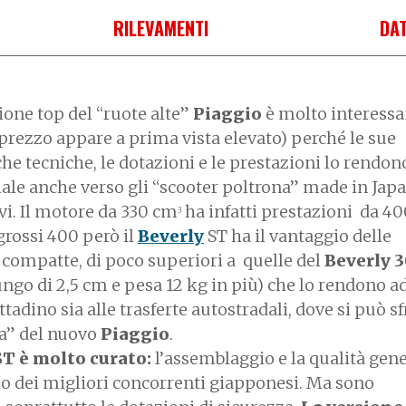
RILEVAMENTI
DAT
ione top del “ruote alte”
Piaggio
è molto interessa
 prezzo appare a prima vista elevato) perché le sue
che tecniche, le dotazioni e le prestazioni lo rendon
ale anche verso gli “scooter poltrona” made in Japa
vi. Il motore da 330 cm
ha infatti prestazioni da 40
3
grossi 400 però il
Beverly
ST ha il vantaggio delle
compatte, di poco superiori a quelle del
Beverly 
ngo di 2,5 cm e pesa 12 kg in più) che lo rendono ad
cittadino sia alle trasferte autostradali, dove si può s
ia” del nuovo
Piaggio
.
ST è molto curato:
l’assemblaggio e la qualità gen
llo dei migliori concorrenti giapponesi. Ma sono