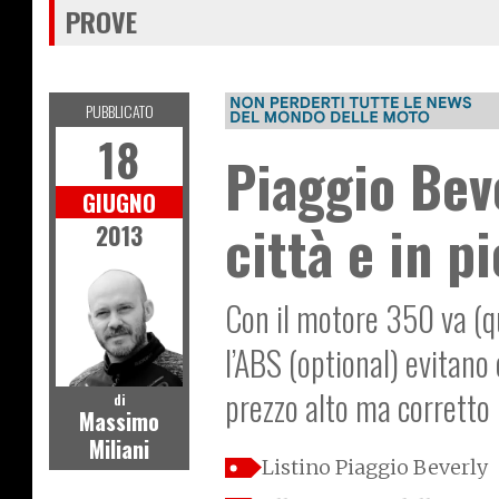
PROVE
PUBBLICATO
18
Piaggio Bev
GIUGNO
città e in p
2013
Con il motore 350 va (qu
l’ABS (optional) evitano
prezzo alto ma corretto
di
Massimo
Miliani
Listino Piaggio Beverly