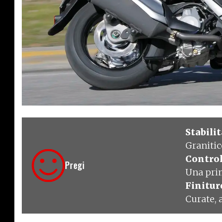
€ 5.580
Stabilit
Granitico
Control
Pregi
Una pri
Finitur
Curate, 