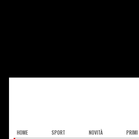
Salta
al
contenuto
principale
Main
HOME
SPORT
NOVITÀ
PRIMI
navigation