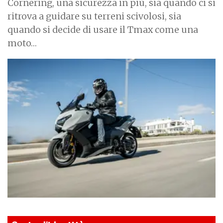
Cornering, una sicurezza in più, sia quando ci si
ritrova a guidare su terreni scivolosi, sia
quando si decide di usare il Tmax come una
moto…
I
m
a
g
e