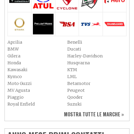
Aprilia
Benelli
BMW
Ducati
Gilera
Harley-Davidson
Honda
Husqvarna
Kawasaki
KTM
Kymco
LML
Moto Guzzi
Betamotor
MV Agusta
Peugeot
Piaggio
Qooder
Royal Enfield
Suzuki
Sym
Triumph
MOSTRA TUTTE LE MARCHE »
Vespa
Yamaha
Adiva
Adly
Aeon
Aspes