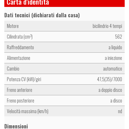
Carta d'identità
Dati tecnici (dichiarati dalla casa)
Motore
bicilindrio 4 tempi
Cilindrata (cm
)
562
3
Raffreddamento
a liquido
Alimentazione
a iniezione
Cambio
automatico
Potenza CV (kW)/giri
47,5(35)/7000
Freno anteriore
a doppio disco
Freno posteriore
a disco
Velocità massima (km/h)
nd
Dimensioni