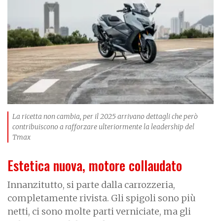
g
e
La ricetta non cambia, per il 2025 arrivano dettagli che però
contribuiscono a rafforzare ulteriormente la leadership del
Tmax
Estetica nuova, motore collaudato
Innanzitutto, si parte dalla carrozzeria,
completamente rivista. Gli spigoli sono più
netti, ci sono molte parti verniciate, ma gli