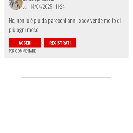
76e0fb7df3b7%
Lun, 14/04/2025 - 11:24
di
Bikerspetosino
No, non lo è piu da parecchi anni, xadv vende molto di
più ogni mese
ACCEDI
REGISTRATI
O
PER COMMENTARE