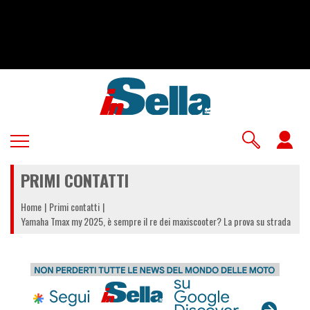
Salta
al
contenuto
principale
U
a
PRIMI CONTATTI
m
Home
Primi contatti
Yamaha Tmax my 2025, è sempre il re dei maxiscooter? La prova su strada