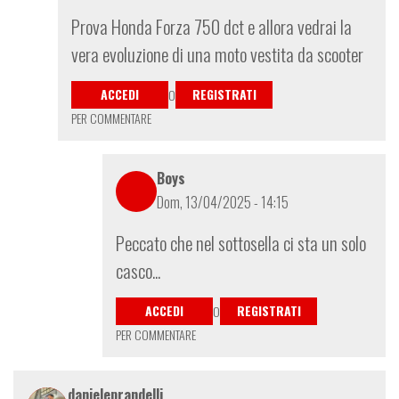
In
Prova Honda Forza 750 dct e allora vedrai la
risposta
vera evoluzione di una moto vestita da scooter
a
%AutoEntityLabel:
ACCEDI
REGISTRATI
O
a0990a90-
PER COMMENTARE
f73d-
4ebe-
beb5-
Boys
0fa4c740e93e%
Dom, 13/04/2025 - 14:15
di
treviso
In
Peccato che nel sottosella ci sta un solo
risposta
casco...
a
%AutoEntityLabel:
ACCEDI
REGISTRATI
O
7779ee30-
PER COMMENTARE
4128-
4ea8-
9401-
danieleprandelli