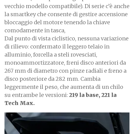
vecchio modello compatibile). Di serie c’è anche
la smartkey che consente di gestire accensione
bloccaggio del motore tenendo la chiave
comodamente in tasca,
Dal punto di vista ciclistico, nessuna variazione
di rilievo: confermato il leggero telaio in
alluminio, forcella a steli rovesciati,
monoammortizzatore, freni disco anteriori da
267 mm di diametro con pinze radiali e freno a
disco posteriore da 282 mm. Cambia
leggermente il peso, che aumenta di un chilo
su entrambe le versioni:
219 la base, 221 la
Tech Max.
I
m
a