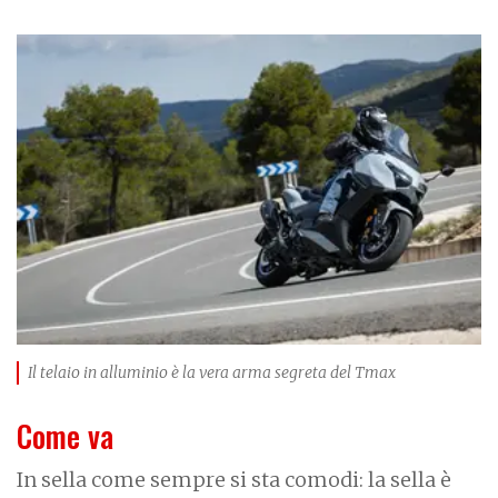
I
m
a
g
e
Il telaio in alluminio è la vera arma segreta del Tmax
Come va
In sella come sempre si sta comodi: la sella è