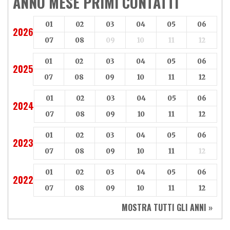
ANNO MESE PRIMI CONTATTI
Axy
Baotian
01
02
03
04
05
06
2026
07
08
09
10
11
12
01
02
03
04
05
06
2025
07
08
09
10
11
12
01
02
03
04
05
06
2024
07
08
09
10
11
12
01
02
03
04
05
06
2023
07
08
09
10
11
12
01
02
03
04
05
06
2022
07
08
09
10
11
12
MOSTRA TUTTI GLI ANNI »