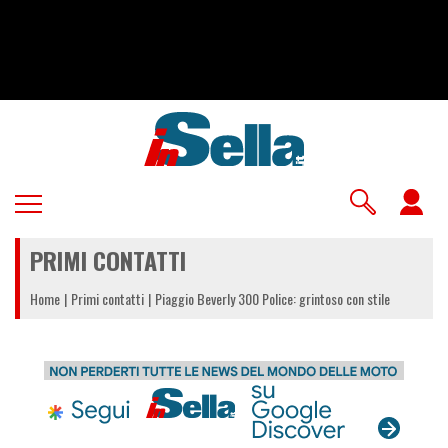
Salta
al
contenuto
principale
U
a
PRIMI CONTATTI
m
Home
Primi contatti
Piaggio Beverly 300 Police: grintoso con stile