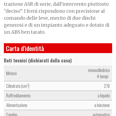
trazione ASR di serie, dall’intervento piuttosto
“deciso”. I freni rispondono con precisione al
comando delle leve, merito di due dischi
generosi e di un impianto adeguato e dotato di
un ABS ben tarato.
Carta d'identità
Dati tecnici (dichiarati dalla casa)
monocilindrico
Motore
4 tempi
Cilindrata (cm
)
278
3
Raffreddamento
a liquido
Alimentazione
a iniezione
Cambio
automatico