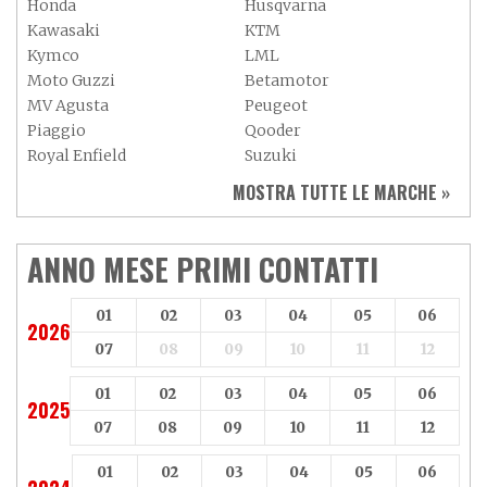
Honda
Husqvarna
Kawasaki
KTM
Kymco
LML
Moto Guzzi
Betamotor
MV Agusta
Peugeot
Piaggio
Qooder
Royal Enfield
Suzuki
Sym
Triumph
MOSTRA TUTTE LE MARCHE »
Vespa
Yamaha
Adiva
Adly
Aeon
Aspes
ANNO MESE PRIMI CONTATTI
Axy
Baotian
01
02
03
04
05
06
2026
07
08
09
10
11
12
01
02
03
04
05
06
2025
07
08
09
10
11
12
01
02
03
04
05
06