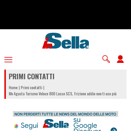
Salta
al
contenuto
principale
U
a
PRIMI CONTATTI
m
Home
Primi contatti
Mv Agusta Turismo Veloce 800 Lusso SCS, frizione addio non ti uso più