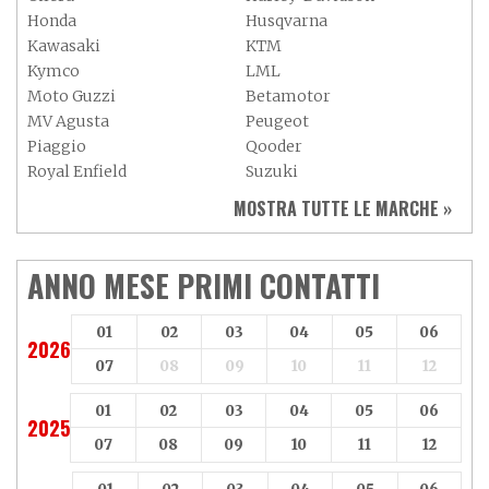
Honda
Husqvarna
Kawasaki
KTM
Kymco
LML
Moto Guzzi
Betamotor
MV Agusta
Peugeot
Piaggio
Qooder
Royal Enfield
Suzuki
Sym
Triumph
MOSTRA TUTTE LE MARCHE »
Vespa
Yamaha
Adiva
Adly
Aeon
Aspes
ANNO MESE PRIMI CONTATTI
Axy
Baotian
01
02
03
04
05
06
2026
07
08
09
10
11
12
01
02
03
04
05
06
2025
07
08
09
10
11
12