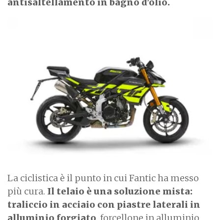
antisaltellamento in bagno d'olio.
I
m
a
g
e
La ciclistica è il punto in cui Fantic ha messo
più cura.
Il telaio è una soluzione mista:
traliccio in acciaio con piastre laterali in
alluminio forgiato
, forcellone in alluminio