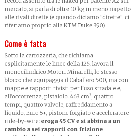
record assoluto tra le naked per patente A2 sul
mercato, si parla di oltre 10 kg in meno rispetto
alle rivali dirette (e quando diciamo "dirette", ci
riferiamo proprio alla KTM Duke 390).
Come è fatta
Sotto la carrozzeria, che richiama
esplicitamente le linee della 125, lavora il
monocilindrico Motori Minarelli, lo stesso
blocco che equipaggia il Caballero 500, ma con
mappe e rapporti rivisti per l'uso stradale e,
3
all'occorrenza, pistaiolo. 463 cm
, quattro
tempi, quattro valvole, raffreddamento a
liquido, Euro 5+, pistone forgiato e acceleratore
ride-by-wire:
eroga 45 CV e si abbina a un
cambio a sei rapporti con frizione