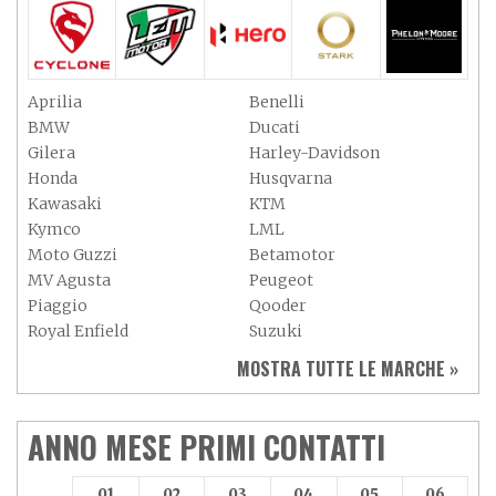
Aprilia
Benelli
BMW
Ducati
Gilera
Harley-Davidson
Honda
Husqvarna
Kawasaki
KTM
Kymco
LML
Moto Guzzi
Betamotor
MV Agusta
Peugeot
Piaggio
Qooder
Royal Enfield
Suzuki
Sym
Triumph
MOSTRA TUTTE LE MARCHE »
Vespa
Yamaha
Adiva
Adly
Aeon
Aspes
ANNO MESE PRIMI CONTATTI
Axy
Baotian
01
02
03
04
05
06