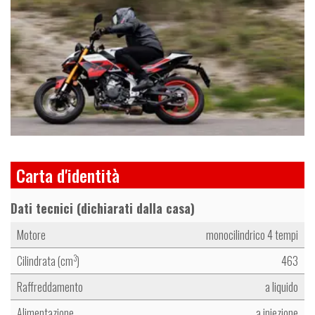
g
e
Carta d'identità
Dati tecnici (dichiarati dalla casa)
Motore
monocilindrico 4 tempi
Cilindrata (cm
)
463
3
Raffreddamento
a liquido
Alimentazione
a iniezione