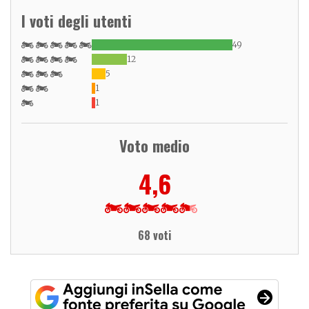
I voti degli utenti
49
12
5
1
1
Voto medio
4,6
68 voti