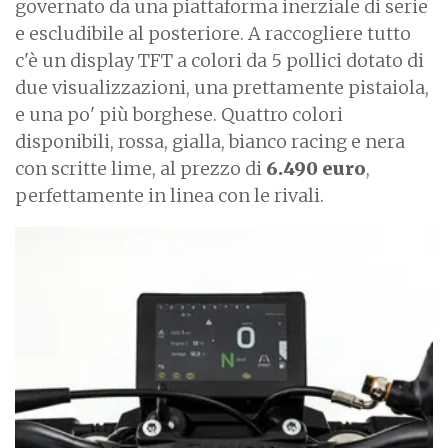
governato da una piattaforma inerziale di serie
e escludibile al posteriore. A raccogliere tutto
c'è un display TFT a colori da 5 pollici dotato di
due visualizzazioni, una prettamente pistaiola,
e una po' più borghese.
Quattro colori
disponibili, rossa, gialla, bianco racing e nera
con scritte lime, al prezzo di
6.490 euro
,
perfettamente in linea con le rivali.
I
m
a
g
e