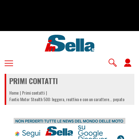
Salta
al
contenuto
principale
U
a
PRIMI CONTATTI
m
Home
Primi contatti
Fantic Motor Stealth 500: leggera, reattiva e con un carattere... pepato