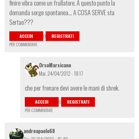
finire vibra come un frullatore. A questo punto la
domanda sorge spontanea.... A COSA SERVE sta
Sertao???
ACCEDI
REGISTRATI
O
PER COMMENTARE
OrsoMarsicano
Mar, 24/04/2012 - 18:17
In
che per frenare devi avere le mani di shrek.
risposta
a
ACCEDI
REGISTRATI
O
Ricapitolando
PER COMMENTARE
per
salirc
andreapaolo68
di
kazutosakata