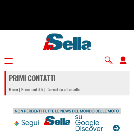
Salta
al
contenuto
principale
U
a
PRIMI CONTATTI
m
Home
Primi contatti
Convertita al tassello