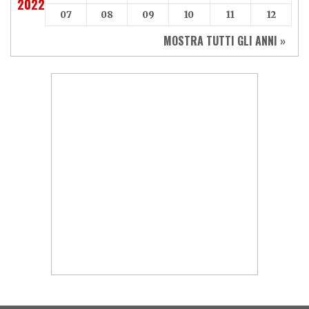
2022
07
08
09
10
11
12
MOSTRA TUTTI GLI ANNI »