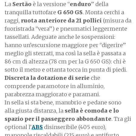
La
Sertão
è la versione “
enduro
” della
tranquilla tuttofare
G 650 GS
. Monta cerchi a
raggi,
ruota anteriore da 21 pollici
(misura da
fuoristrada “vera”) e pneumatici leggermente
tassellati. Adeguate anche le sospensioni:
hanno un’escursione maggiore per “digerire”
meglio gli sterrati, ma così la sella è passata a
86 cm di altezza (78 cm per la G 650 GS): chi è
sotto il metro e ottanta tocca in punta di piedi.
Discreta la dotazione di serie
che
comprende paramotore in alluminio,
parabrezza maggiorato e paramani.
In sella si sta bene, manubrio e pedane sono
alla giusta distanza, la
sella è comoda e lo
spazio per il passeggero abbondante
. Tra gli
optional l’
ABS
disinseribile (405 euro),
manopole riscaldabili (215 euro) e antifurto