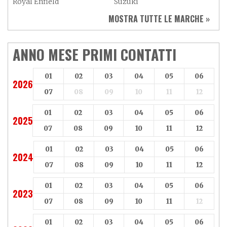
Royal Enfield
Suzuki
Sym
Triumph
MOSTRA TUTTE LE MARCHE »
Vespa
Yamaha
Adiva
Adly
Aeon
Aspes
ANNO MESE PRIMI CONTATTI
Axy
Baotian
01
02
03
04
05
06
2026
07
08
09
10
11
12
01
02
03
04
05
06
2025
07
08
09
10
11
12
01
02
03
04
05
06
2024
07
08
09
10
11
12
01
02
03
04
05
06
2023
07
08
09
10
11
12
01
02
03
04
05
06