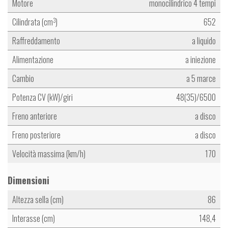
Motore
monocilindrico 4 tempi
Cilindrata (cm
)
652
3
Raffreddamento
a liquido
Alimentazione
a iniezione
Cambio
a 5 marce
Potenza CV (kW)/giri
48(35)/6500
Freno anteriore
a disco
Freno posteriore
a disco
Velocità massima (km/h)
170
Dimensioni
Altezza sella (cm)
86
Interasse (cm)
148,4