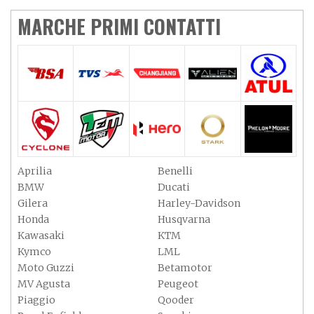
MARCHE PRIMI CONTATTI
Aprilia
Benelli
BMW
Ducati
Gilera
Harley-Davidson
Honda
Husqvarna
Kawasaki
KTM
Kymco
LML
Moto Guzzi
Betamotor
MV Agusta
Peugeot
Piaggio
Qooder