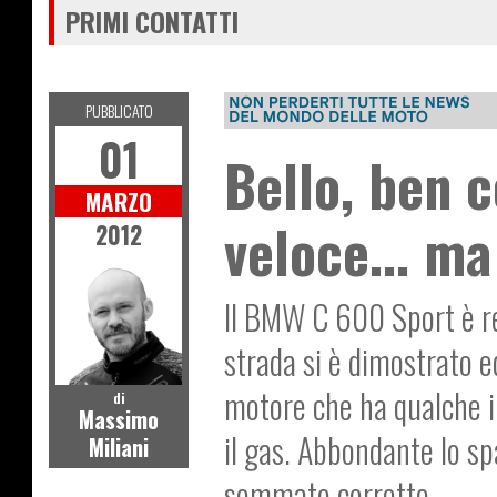
PRIMI CONTATTI
PUBBLICATO
01
Bello, ben c
MARZO
veloce... ma
2012
Il BMW C 600 Sport è rea
strada si è dimostrato eq
motore che ha qualche in
di
Massimo
il gas. Abbondante lo sp
Miliani
sommato corretto.