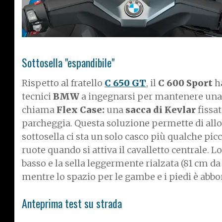
Sottosella "espandibile"
Rispetto al fratello
C 650 GT
, il
C 600 Sport
ha
tecnici
BMW
a ingegnarsi per mantenere una b
chiama
Flex Case:
una
sacca di Kevlar
fissat
parcheggia. Questa soluzione permette di all
sottosella ci sta un solo casco più qualche picc
ruote quando si attiva il cavalletto centrale. L
basso e la sella leggermente rialzata (81 cm da 
mentre lo spazio per le gambe e i piedi è abb
Anteprima test su strada