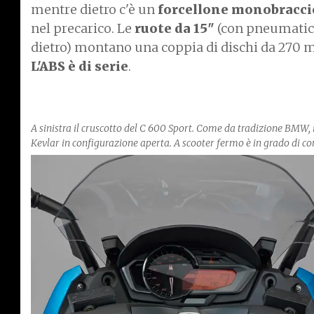
mentre dietro c'è un
forcellone monobraccio
nel precarico. Le
ruote da 15"
(con pneumatici
dietro) montano una coppia di dischi da 270 
L'ABS è di serie
.
A sinistra il cruscotto del C 600 Sport. Come da tradizione BMW, i
Kevlar in configurazione aperta. A scooter fermo è in grado di con