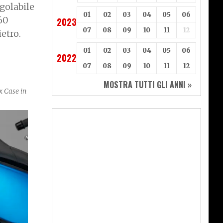
golabile
01
02
03
04
05
06
60
2023
07
08
09
10
11
12
etro.
01
02
03
04
05
06
2022
07
08
09
10
11
12
MOSTRA TUTTI GLI ANNI »
x Case in