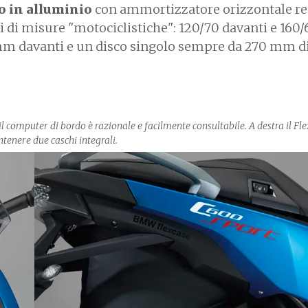
 in alluminio
con ammortizzatore orizzontale re
 di misure "motociclistiche": 120/70 davanti e 160/
mm davanti e un disco singolo sempre da 270 mm di
l computer di bordo è razionale e facilmente consultabile. A destra il Fle
tenere due caschi integrali.