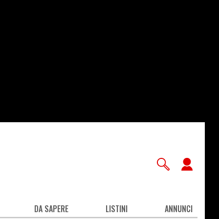
User
accou
men
DA SAPERE
LISTINI
ANNUNCI