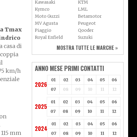
Kawasaki
KTM
Kymco
LML
Moto Guzzi
Betamotor
MV Agusta
Peugeot
a Tmax
Piaggio
Qooder
lindrico
Royal Enfield
Suzuki
Sym
Triumph
a casa di
MOSTRA TUTTE LE MARCHE »
Vespa
Yamaha
 coppia
Adiva
Adly
il
Aeon
Aspes
ANNO MESE PRIMI CONTATTI
175 km/h
Axy
Baotian
uenziale
01
02
03
04
05
06
2026
07
08
09
10
11
12
01
02
03
04
05
06
2025
07
08
09
10
11
12
con
.
01
02
03
04
05
06
2024
i 115 mm
07
08
09
10
11
12