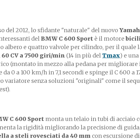
so del 2012, lo sfidante "naturale" del nuovo
Yamah
interessanti del
BMW C 600 Sport
è il motore
bici
albero e quattro valvole per cilindro, per il quale l
n
60 CV a 7500 giri/min
(14 in più del
Tmax
) e una
rico (montato in mezzo alla pedana per migliorare 
 da 0 a 100 km/h in 7,1 secondi e spinge il C 600 a 
co variatore senza soluzioni "originali" come il seq
est).
MW
C 600 Sport
monta un telaio in tubi di acciaio 
enta la rigidità migliorando la precisione di guida
ella a steli rovesciati da 40 mm
con escursione d