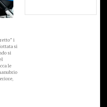
etto" i
ottata si
ndo si
el
cca le
 manubrio
eriore,