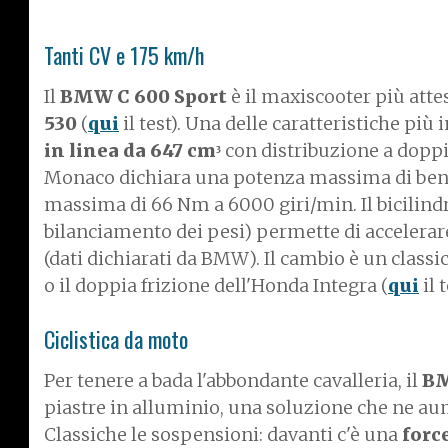
Tanti CV e 175 km/h
Il
BMW C 600 Sport
è il maxiscooter più atte
530
(
qui
il test). Una delle caratteristiche più 
in linea da 647 cm
con distribuzione a doppio 
3
Monaco dichiara una potenza massima di be
massima di 66 Nm a 6000 giri/min. Il bicilind
bilanciamento dei pesi) permette di accelerare
(dati dichiarati da BMW). Il cambio è un classi
o il doppia frizione dell'Honda Integra (
qui
il t
Ciclistica da moto
Per tenere a bada l'abbondante cavalleria, il
B
piastre in alluminio, una soluzione che ne aum
Classiche le sospensioni: davanti c'è una
forc