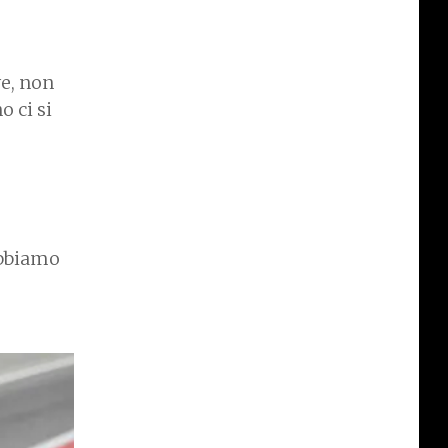
e, non
o ci si
abbiamo