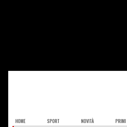
Salta
al
contenuto
principale
Main
HOME
SPORT
NOVITÀ
PRIMI
navigation