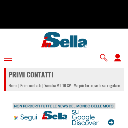
Salta
al
contenuto
principale
U
a
PRIMI CONTATTI
m
Home
Primi contatti
Yamaha MT-10 SP - Vai più forte, se la sai regolare