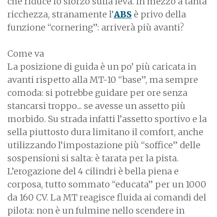
che riduce lo sforzo sulla leva. In mezzo a tanta
ricchezza, stranamente l’
ABS
è privo della
funzione “cornering”: arriverà più avanti?
Come va
La posizione di guida è un po’ più caricata in
avanti rispetto alla MT-10 “base”, ma sempre
comoda: si potrebbe guidare per ore senza
stancarsi troppo... se avesse un assetto più
morbido. Su strada infatti l’assetto sportivo e la
sella piuttosto dura limitano il comfort, anche
utilizzando l’impostazione più “soffice” delle
sospensioni si salta: è tarata per la pista.
L’erogazione del 4 cilindri è bella piena e
corposa, tutto sommato “educata” per un 1000
da 160 CV. La MT reagisce fluida ai comandi del
pilota: non è un fulmine nello scendere in