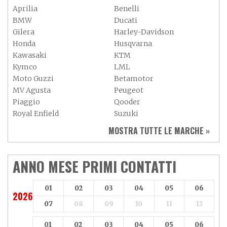
Aprilia
Benelli
BMW
Ducati
Gilera
Harley-Davidson
Honda
Husqvarna
Kawasaki
KTM
Kymco
LML
Moto Guzzi
Betamotor
MV Agusta
Peugeot
Piaggio
Qooder
Royal Enfield
Suzuki
Sym
Triumph
MOSTRA TUTTE LE MARCHE »
Vespa
Yamaha
Adiva
Adly
Aeon
Aspes
ANNO MESE PRIMI CONTATTI
Axy
Baotian
01
02
03
04
05
06
2026
07
08
09
10
11
12
01
02
03
04
05
06