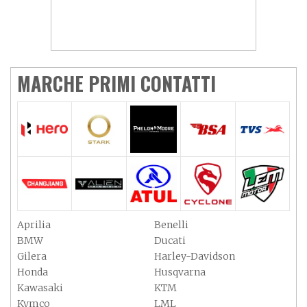
MARCHE PRIMI CONTATTI
Aprilia
Benelli
BMW
Ducati
Gilera
Harley-Davidson
Honda
Husqvarna
Kawasaki
KTM
Kymco
LML