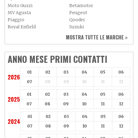
Moto Guzzi
Betamotor
MV Agusta
Peugeot
Piaggio
Qooder
Royal Enfield
Suzuki
Sym
Triumph
MOSTRA TUTTE LE MARCHE »
Vespa
Yamaha
Adiva
Adly
Aeon
Aspes
ANNO MESE PRIMI CONTATTI
Axy
Baotian
01
02
03
04
05
06
2026
07
08
09
10
11
12
01
02
03
04
05
06
2025
07
08
09
10
11
12
01
02
03
04
05
06
2024
07
08
09
10
11
12