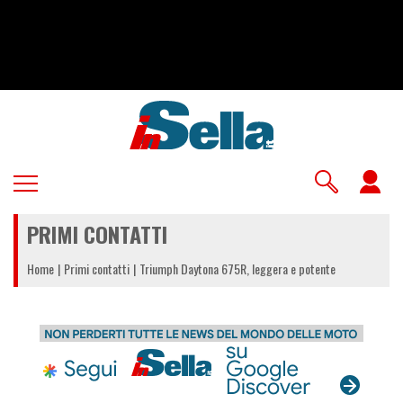
Salta
al
contenuto
principale
U
a
PRIMI CONTATTI
m
Home
Primi contatti
Triumph Daytona 675R, leggera e potente