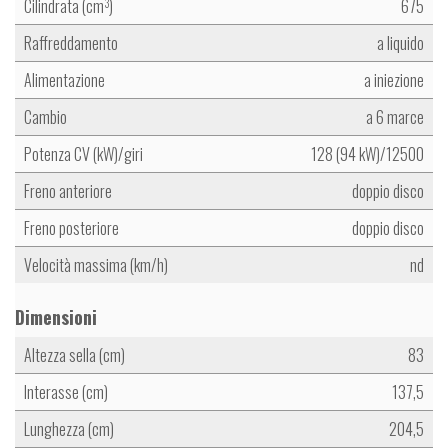
Cilindrata (cm
)
675
3
Raffreddamento
a liquido
Alimentazione
a iniezione
Cambio
a 6 marce
Potenza CV (kW)/giri
128 (94 kW)/12500
Freno anteriore
doppio disco
Freno posteriore
doppio disco
Velocità massima (km/h)
nd
Dimensioni
Altezza sella (cm)
83
Interasse (cm)
137,5
Lunghezza (cm)
204,5