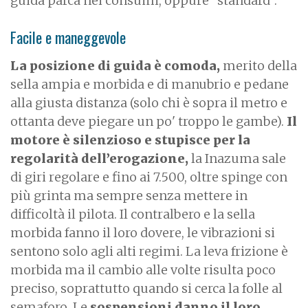
guida parca nei consumi, oppure "standard".
Facile e maneggevole
La posizione di guida è comoda,
merito della
sella ampia e morbida e di manubrio e pedane
alla giusta distanza (solo chi è sopra il metro e
ottanta deve piegare un po' troppo le gambe).
Il
motore è silenzioso e stupisce per la
regolarità dell’erogazione,
la Inazuma sale
di giri regolare e fino ai 7.500, oltre spinge con
più grinta ma sempre senza mettere in
difficoltà il pilota. Il contralbero e la sella
morbida fanno il loro dovere, le vibrazioni si
sentono solo agli alti regimi. La leva frizione è
morbida ma il cambio alle volte risulta poco
preciso, soprattutto quando si cerca la folle al
semaforo. Le
sospensioni
danno il loro