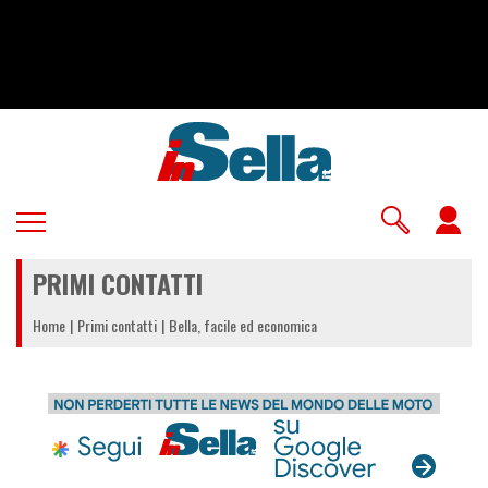
Salta
al
contenuto
principale
U
a
PRIMI CONTATTI
m
Home
Primi contatti
Bella, facile ed economica