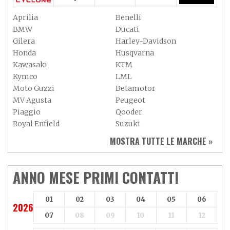
Aprilia
Benelli
BMW
Ducati
Gilera
Harley-Davidson
Honda
Husqvarna
Kawasaki
KTM
Kymco
LML
Moto Guzzi
Betamotor
MV Agusta
Peugeot
Piaggio
Qooder
Royal Enfield
Suzuki
Sym
Triumph
MOSTRA TUTTE LE MARCHE »
Vespa
Yamaha
Adiva
Adly
Aeon
Aspes
ANNO MESE PRIMI CONTATTI
Axy
Baotian
01
02
03
04
05
06
2026
07
08
09
10
11
12