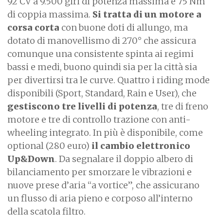
92 CV a 9.500 giri di potenza massima e 75 Nm
di coppia massima.
Si tratta di un motore a
corsa corta
con buone doti di allungo, ma
dotato di manovellismo di 270° che assicura
comunque una consistente spinta ai regimi
bassi e medi, buono quindi sia per la città sia
per divertirsi tra le curve. Quattro i riding mode
disponibili (Sport, Standard, Rain e User), che
gestiscono tre livelli di potenza
, tre di freno
motore e tre di controllo trazione con anti-
wheeling integrato. In più è disponibile, come
optional (280 euro)
il cambio elettronico
Up&Down
. Da segnalare il doppio albero di
bilanciamento per smorzare le vibrazioni e
nuove prese d’aria “a vortice”, che assicurano
un flusso di aria pieno e corposo all’interno
della scatola filtro.