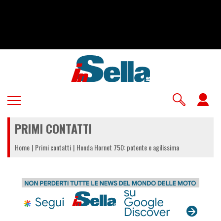
Salta
al
contenuto
principale
U
a
PRIMI CONTATTI
m
Home
Primi contatti
Honda Hornet 750: potente e agilissima