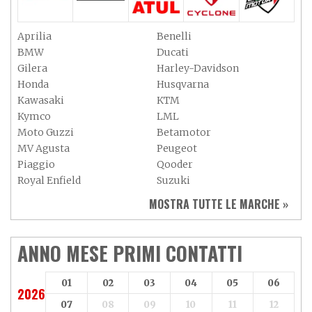
Aprilia
Benelli
BMW
Ducati
Gilera
Harley-Davidson
Honda
Husqvarna
Kawasaki
KTM
Kymco
LML
Moto Guzzi
Betamotor
MV Agusta
Peugeot
Piaggio
Qooder
Royal Enfield
Suzuki
Sym
Triumph
MOSTRA TUTTE LE MARCHE »
Vespa
Yamaha
Adiva
Adly
Aeon
Aspes
ANNO MESE PRIMI CONTATTI
Axy
Baotian
01
02
03
04
05
06
2026
07
08
09
10
11
12