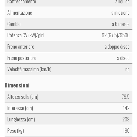
Raffreddamento
a liquido
Alimentazione
a iniezione
Cambio
a 6 marce
Potenza CV (kW)/giri
92 (67,5)/9500
Freno anteriore
a doppio disco
Freno posteriore
a disco
Velocità massima (km/h)
nd
Dimensioni
Altezza sella (cm)
79,5
Interasse (cm)
142
Lunghezza (cm)
209
Peso (kg)
190