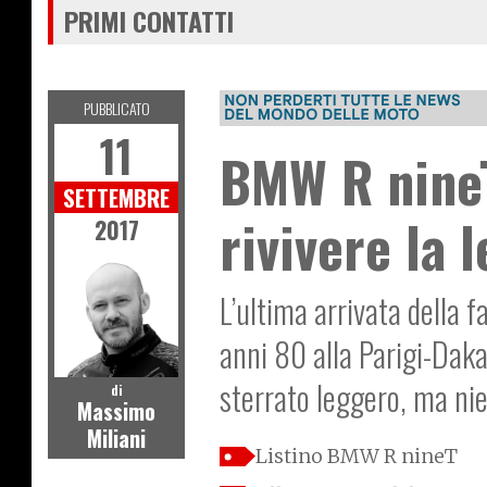
PRIMI CONTATTI
PUBBLICATO
11
BMW R nineT
SETTEMBRE
rivivere la 
2017
L’ultima arrivata della f
anni 80 alla Parigi-Dakar
sterrato leggero, ma nie
di
Massimo
Miliani
Listino BMW R nineT