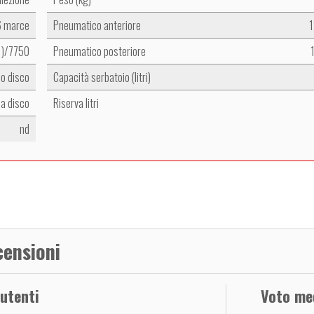
6 marce
Pneumatico anteriore
1
1)/7750
Pneumatico posteriore
io disco
Capacità serbatoio (litri)
a disco
Riserva litri
nd
censioni
 utenti
Voto me