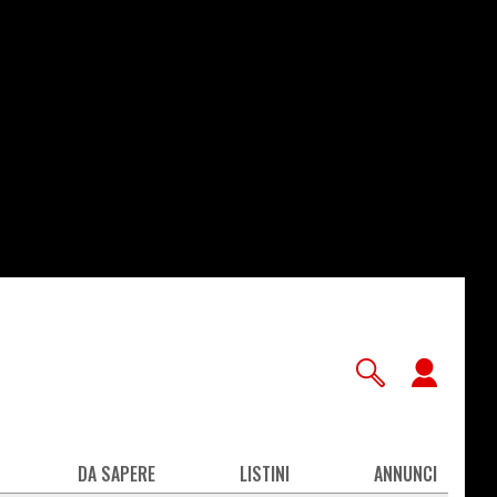
User
accou
men
DA SAPERE
LISTINI
ANNUNCI