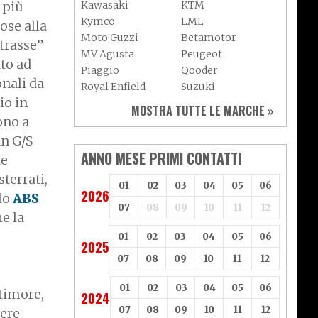
Kawasaki
KTM
 più
Kymco
LML
iose alla
Moto Guzzi
Betamotor
Strasse”
MV Agusta
Peugeot
ato ad
Piaggio
Qooder
onali da
Royal Enfield
Suzuki
io in
Sym
Triumph
MOSTRA TUTTE LE MARCHE »
Vespa
Yamaha
ono a
Adiva
Adly
n G/S
Aeon
Aspes
ANNO MESE PRIMI CONTATTI
te
Axy
Baotian
sterrati,
01
02
03
04
05
06
2026
olo
ABS
07
08
09
10
11
12
he la
01
02
03
04
05
06
2025
07
08
09
10
11
12
01
02
03
04
05
06
timore,
2024
07
08
09
10
11
12
sere