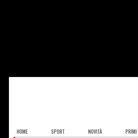
Salta
al
contenuto
principale
Main
HOME
SPORT
NOVITÀ
PRIMI
navigation