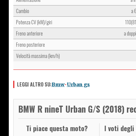
Cambio
a 
Potenza CV (kW)/giri
110(8
Freno anteriore
a dopp
Freno posteriore
Velocità massima (km/h)
LEGGI ALTRO SU:
Bmw
Urban gs
BMW R nineT Urban G/S (2018) re
Ti piace questa moto?
I voti degli