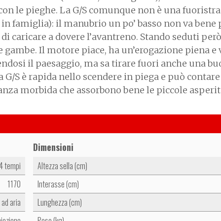
 con le pieghe. La G/S comunque non è una fuoristr
e in famiglia): il manubrio un po’ basso non va bene 
di caricare a dovere l’avantreno. Stando seduti però
e gambe. Il motore piace, ha un’erogazione piena e 
endosi il paesaggio, ma sa tirare fuori anche una b
la G/S è rapida nello scendere in piega e può contare
tanza morbida che assorbono bene le piccole asperit
Dimensioni
 4 tempi
Altezza sella (cm)
1170
Interasse (cm)
ad aria
Lunghezza (cm)
niezione
Peso (kg)