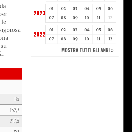
ada
01
02
03
04
05
06
2023
per
07
08
09
10
11
12
 le
vigorosa
01
02
03
04
05
06
2022
uona
07
08
09
10
11
12
 su
MOSTRA TUTTI GLI ANNI »
à.
85
152,7
217,5
221