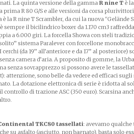
onati. La quinta versione della gamma
R nine T
è la
la prima R 80 G/S e alle versioni da corsa plurivittor
a è la R nine T Scrambler, da cui la nuova “Gelände 
 è sempre il bicilindrico boxer da 1.170 cm3 raffredd
oppia a 6.000 giri. La forcella Showa con steli tradizi
 “solito” sistema Paralever con forcellone monobracc
cerchi (da 19” all’anteriore e da 17” al posteriore) s
enza camera d’aria. A proposito di gomme, la Urba
 ma senza sovrapprezzo si possono avere le tassella
: attenzione, sono belle da vedere ed efficaci sugli 
to. La dotazione elettronica di serie è ridotta al s
il controllo di trazione ASC (350 euro). Scarsina anc
ltro.
Continental TKC80 tassellati
: avevamo qualche 
e su asfalto (asciutto, non bagnato), basta solo es