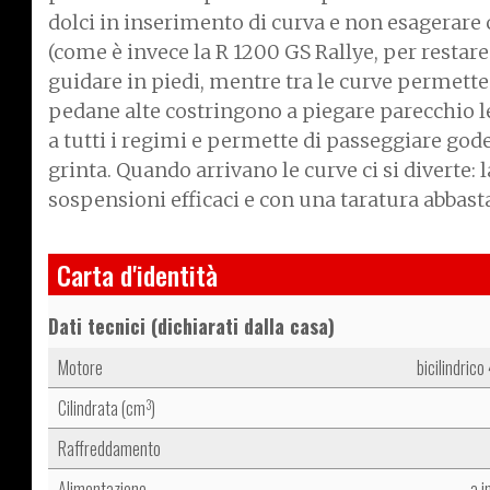
dolci in inserimento di curva e non esagerare
(come è invece la R 1200 GS Rallye, per restar
guidare in piedi, mentre tra le curve permette 
pedane alte costringono a piegare parecchio l
a tutti i regimi e permette di passeggiare god
grinta. Quando arrivano le curve ci si diverte: 
sospensioni efficaci e con una taratura abbas
Carta d'identità
Dati tecnici (dichiarati dalla casa)
Motore
bicilindrico
Cilindrata (cm
)
3
Raffreddamento
Alimentazione
a i