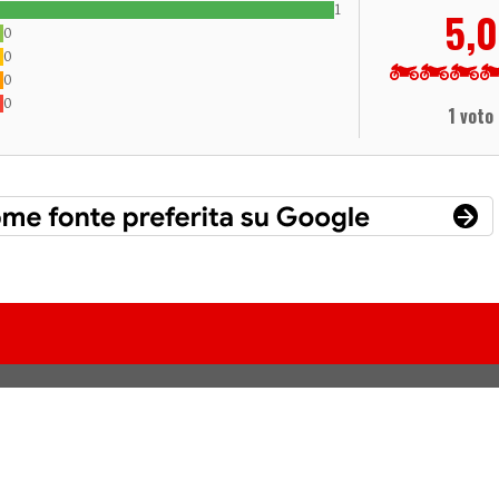
1
5,0
0
0
0
0
1 voto