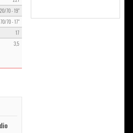
20/70 - 19"
170/70 - 17"
17
3,5
dio