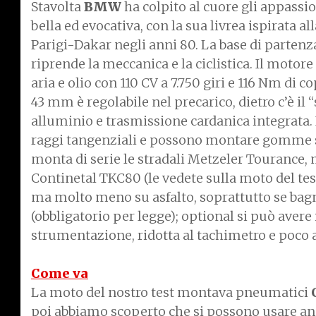
Stavolta
BMW
ha colpito al cuore gli appassi
bella ed evocativa, con la sua livrea ispirata al
Parigi-Dakar negli anni 80. La base di partenz
riprende la meccanica e la ciclistica. Il motore
aria e olio con 110 CV a 7.750 giri e 116 Nm di c
43 mm è regolabile nel precarico, dietro c’è il
alluminio e trasmissione cardanica integrata. I 
raggi tangenziali e possono montare gomme s
monta di serie le stradali Metzeler Tourance,
Continetal TKC80 (le vedete sulla moto del test)
ma molto meno su asfalto, soprattutto se bagna
(obbligatorio per legge); optional si può avere 
strumentazione, ridotta al tachimetro e poco a
Come va
La moto del nostro test montava pneumatici
poi abbiamo scoperto che si possono usare anch