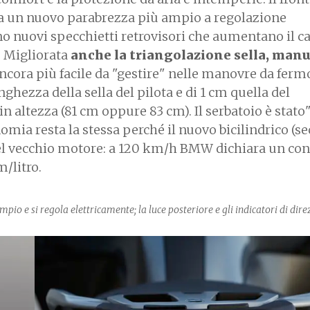
 ha un nuovo parabrezza più ampio a regolazione
sono nuovi specchietti retrovisori che aumentano il 
. Migliorata
anche la triangolazione sella, manu
ancora più facile da "gestire" nelle manovre da fermo
ghezza della sella del pilota e di 1 cm quella del
 altezza (81 cm oppure 83 cm). Il serbatoio è stato
tonomia resta la stessa perché il nuovo bicilindrico (s
l vecchio motore: a 120 km/h BMW dichiara un c
m/litro.
mpio e si regola elettricamente; la luce posteriore e gli indicatori di dir