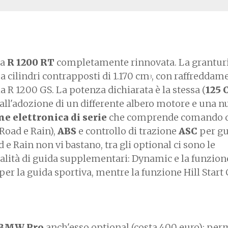
la
R 1200 RT
completamente rinnovata. La grantu
 cilindri contrapposti di 1.170 cm
, con raffreddam
3
 R 1200 GS. La potenza dichiarata è la stessa (
125 
 all'adozione di un differente albero motore e una 
ne elettronica di serie
che comprende comando d
Road e Rain),
ABS
e controllo di trazione
ASC
per gu
d e Rain non vi bastano, tra gli optional ci sono le
ità di guida supplementari: Dynamic e la funzione
per la guida sportiva, mentre la funzione Hill Start
BMW Pro
anch'esso optional (costa 400 euro): per