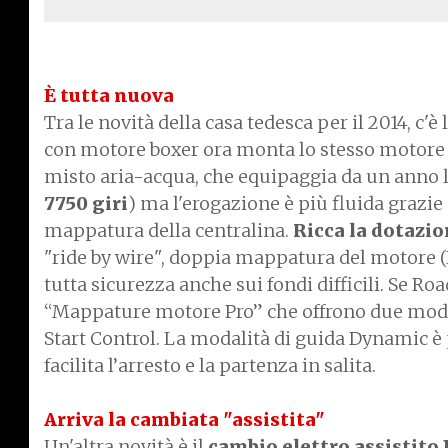
È tutta nuova
Tra le novità della casa tedesca per il 2014, c'è 
con motore boxer ora monta lo stesso motore a
misto aria-acqua, che equipaggia da un anno la
7750 giri
) ma l'erogazione è più fluida grazie
mappatura della centralina.
Ricca la dotazio
"ride by wire", doppia mappatura del motore (
tutta sicurezza anche sui fondi difficili. Se Roa
“Mappature motore Pro” che offrono due modal
Start Control. La modalità di guida Dynamic è 
facilita l’arresto e la partenza in salita.
Arriva la cambiata "assistita"
Un'altra novità è il
cambio elettro assistito