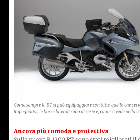
Come sempre la RT si può equipaggiare con tutto quello che serve 
impegnativi; le borse laterali sono di serie e, come si vede nella v
Ancora più comoda e protettiva
Sulla nuova R 1200 RT sono stati migliorati il 