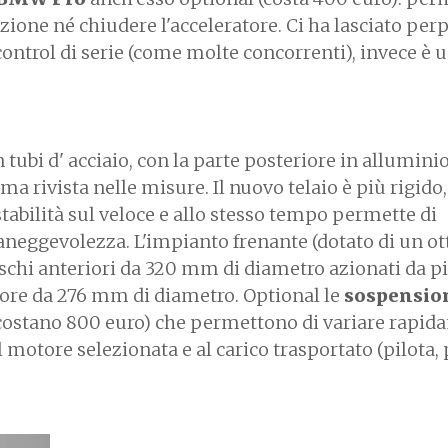
rizione né chiudere l'acceleratore. Ci ha lasciato perp
 control di serie (come molte concorrenti), invece è 
n tubi d' acciaio, con la parte posteriore in alluminio
 ma rivista nelle misure. Il nuovo telaio è più rigido,
tabilità sul veloce e allo stesso tempo permette di
aneggevolezza. L'impianto frenante (dotato di un o
ischi anteriori da 320 mm di diametro azionati da p
ore da 276 mm di diametro. Optional le
sospensio
costano 800 euro) che permettono di variare rapi
 motore selezionata e al carico trasportato (pilota, 