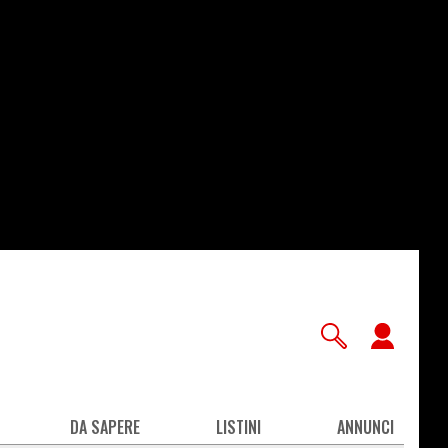
User
accou
men
DA SAPERE
LISTINI
ANNUNCI