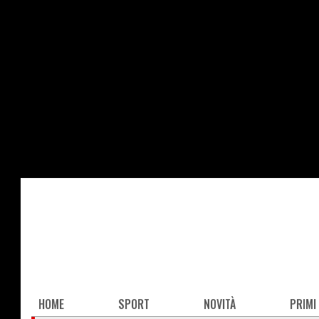
Salta
al
contenuto
principale
Main
HOME
SPORT
NOVITÀ
PRIMI
navigation