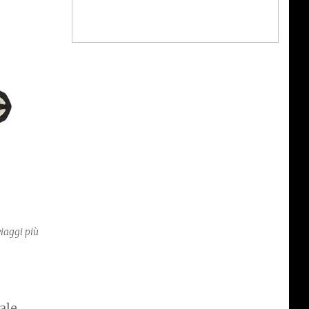
viaggi più
ale