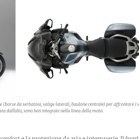
(borse da serbatoio, valige laterali, baulone centrale) per affrontare i 
ista dall'alto, sono ben integrate nella linea della moto.
comfort e la protezione da aria e intemperie. Il front