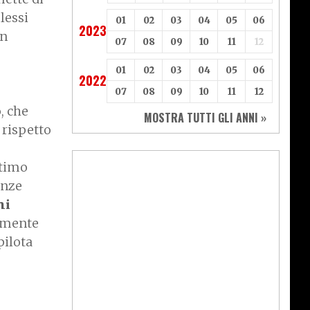
lessi
01
02
03
04
05
06
2023
un
07
08
09
10
11
12
01
02
03
04
05
06
2022
07
08
09
10
11
12
, che
MOSTRA TUTTI GLI ANNI »
 rispetto
ttimo
inze
ni
damente
pilota