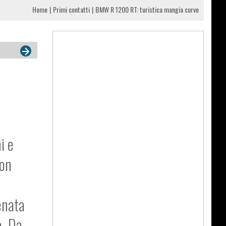
Home
Primi contatti
BMW R 1200 RT: turistica mangia curve
i e
con
enata
o. Da