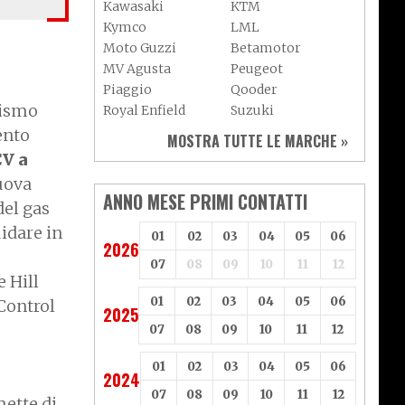
Kawasaki
KTM
Kymco
LML
Moto Guzzi
Betamotor
MV Agusta
Peugeot
Piaggio
Qooder
rismo
Royal Enfield
Suzuki
Sym
Triumph
ento
MOSTRA TUTTE LE MARCHE »
Vespa
Yamaha
CV a
Adiva
Adly
nuova
Aeon
Aspes
ANNO MESE PRIMI CONTATTI
el gas
Axy
Baotian
idare in
01
02
03
04
05
06
2026
07
08
09
10
11
12
 Hill
01
02
03
04
05
06
 Control
2025
07
08
09
10
11
12
01
02
03
04
05
06
2024
07
08
09
10
11
12
mette di