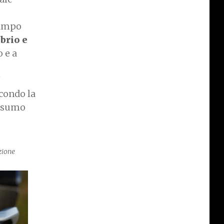
campo
brio e
 e a
"
econdo la
onsumo
ezione