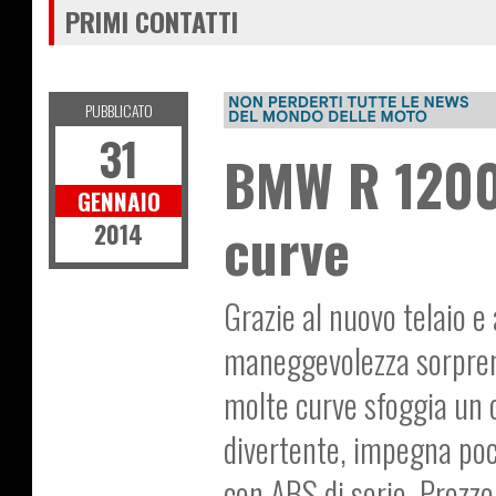
PRIMI CONTATTI
PUBBLICATO
31
BMW R 1200 
GENNAIO
curve
2014
Grazie al nuovo telaio e
maneggevolezza sorpren
molte curve sfoggia un 
divertente, impegna poco
con ABS di serie. Prezzo 