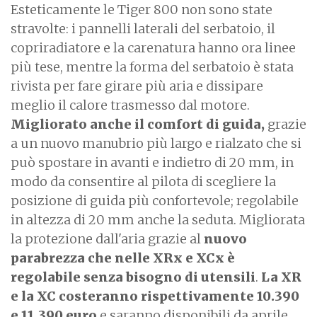
Esteticamente le Tiger 800 non sono state
stravolte: i pannelli laterali del serbatoio, il
copriradiatore e la carenatura hanno ora linee
più tese, mentre la forma del serbatoio è stata
rivista per fare girare più aria e dissipare
meglio il calore trasmesso dal motore.
Migliorato anche il comfort di guida,
grazie
a un nuovo manubrio più largo e rialzato che si
può spostare in avanti e indietro di 20 mm, in
modo da consentire al pilota di scegliere la
posizione di guida più confortevole; regolabile
in altezza di 20 mm anche la seduta. Migliorata
la protezione dall'aria grazie al
nuovo
parabrezza che nelle XRx e XCx è
regolabile senza bisogno di utensili
.
La XR
e la XC
costeranno rispettivamente 10.390
e 11.390 euro
e saranno disponibili da aprile.