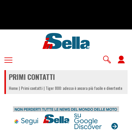
Salta
al
contenuto
principale
U
a
PRIMI CONTATTI
m
Home
Primi contatti
Tiger 800: adesso è ancora più facile e divertente