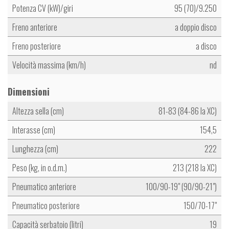
Potenza CV (kW)/giri
95 (70)/9.250
Freno anteriore
a doppio disco
Freno posteriore
a disco
Velocità massima (km/h)
nd
Dimensioni
Altezza sella (cm)
81-83 (84-86 la XC)
Interasse (cm)
154,5
Lunghezza (cm)
222
Peso (kg, in o.d.m.)
213 (218 la XC)
Pneumatico anteriore
100/90-19" (90/90-21")
Pneumatico posteriore
150/70-17"
Capacità serbatoio (litri)
19