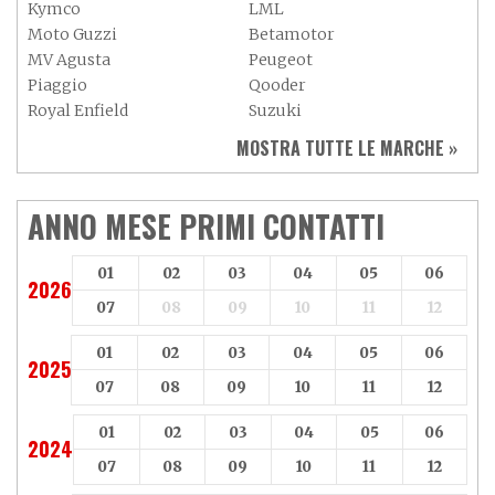
Kymco
LML
Moto Guzzi
Betamotor
MV Agusta
Peugeot
Piaggio
Qooder
Royal Enfield
Suzuki
Sym
Triumph
MOSTRA TUTTE LE MARCHE »
Vespa
Yamaha
Adiva
Adly
Aeon
Aspes
ANNO MESE PRIMI CONTATTI
Axy
Baotian
01
02
03
04
05
06
2026
07
08
09
10
11
12
01
02
03
04
05
06
2025
07
08
09
10
11
12
01
02
03
04
05
06
2024
07
08
09
10
11
12