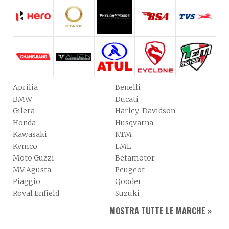
Aprilia
Benelli
BMW
Ducati
Gilera
Harley-Davidson
Honda
Husqvarna
Kawasaki
KTM
Kymco
LML
Moto Guzzi
Betamotor
MV Agusta
Peugeot
Piaggio
Qooder
Royal Enfield
Suzuki
Sym
Triumph
MOSTRA TUTTE LE MARCHE »
Vespa
Yamaha
Adiva
Adly