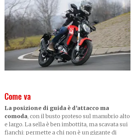
a
g
e
Come va
La posizione di guida è d’attacco ma
comoda
, con il busto proteso sul manubrio alto
e largo. La sella è ben imbottita, ma scavata sui
fianchi: permette a chi non è un gigante di