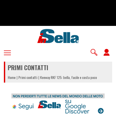
Salta
al
contenuto
principale
U
a
PRIMI CONTATTI
m
Home
Primi contatti
Keeway RKF 125: bella, facile e costa poco