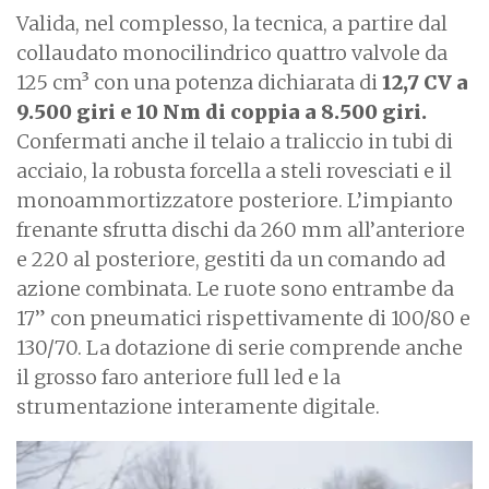
Valida, nel complesso, la tecnica, a partire dal
collaudato monocilindrico quattro valvole da
125 cm³ con una potenza dichiarata di
12,7 CV a
9.500 giri e 10 Nm di coppia a 8.500 giri.
Confermati anche il telaio a traliccio in tubi di
acciaio, la robusta forcella a steli rovesciati e il
monoammortizzatore posteriore. L’impianto
frenante sfrutta dischi da 260 mm all’anteriore
e 220 al posteriore, gestiti da un comando ad
azione combinata. Le ruote sono entrambe da
17” con pneumatici rispettivamente di 100/80 e
130/70. La dotazione di serie comprende anche
il grosso faro anteriore full led e la
strumentazione interamente digitale.
I
m