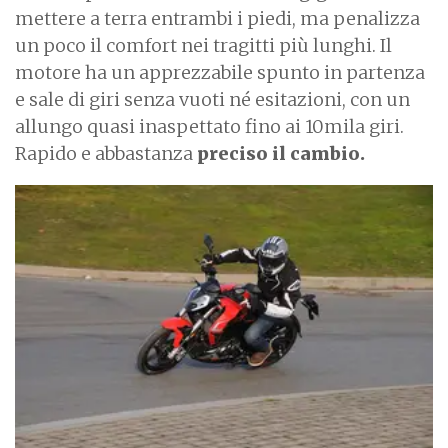
mettere a terra entrambi i piedi, ma penalizza
un poco il comfort nei tragitti più lunghi. Il
motore ha un apprezzabile spunto in partenza
e sale di giri senza vuoti né esitazioni, con un
allungo quasi inaspettato fino ai 10mila giri.
Rapido e abbastanza
preciso il cambio.
I
m
a
g
e