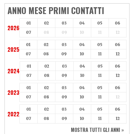
Aeon
Aspes
ANNO MESE PRIMI CONTATTI
Axy
Baotian
01
02
03
04
05
06
2026
07
08
09
10
11
12
01
02
03
04
05
06
2025
07
08
09
10
11
12
01
02
03
04
05
06
2024
07
08
09
10
11
12
01
02
03
04
05
06
2023
07
08
09
10
11
12
01
02
03
04
05
06
2022
07
08
09
10
11
12
MOSTRA TUTTI GLI ANNI »