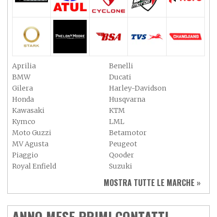
Aprilia
Benelli
BMW
Ducati
Gilera
Harley-Davidson
Honda
Husqvarna
Kawasaki
KTM
Kymco
LML
Moto Guzzi
Betamotor
MV Agusta
Peugeot
Piaggio
Qooder
Royal Enfield
Suzuki
Sym
Triumph
MOSTRA TUTTE LE MARCHE »
Vespa
Yamaha
Adiva
Adly
Aeon
Aspes
ANNO MESE PRIMI CONTATTI