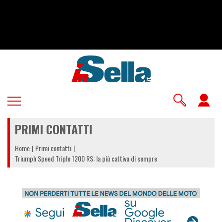
Salta
al
contenuto
principale
U
a
PRIMI CONTATTI
m
Home
Primi contatti
Triumph Speed Triple 1200 RS: la più cattiva di sempre