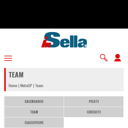
Salta
al
contenuto
principale
U
a
TEAM
m
Home
MotoGP
Team
CALENDARIO
PILOTI
TEAM
CIRCUITI
CLASSIFICHE