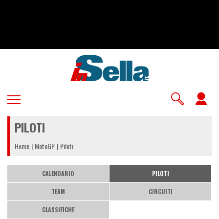
Salta
al
contenuto
principale
U
a
PILOTI
m
Home
MotoGP
Piloti
CALENDARIO
PILOTI
TEAM
CIRCUITI
CLASSIFICHE