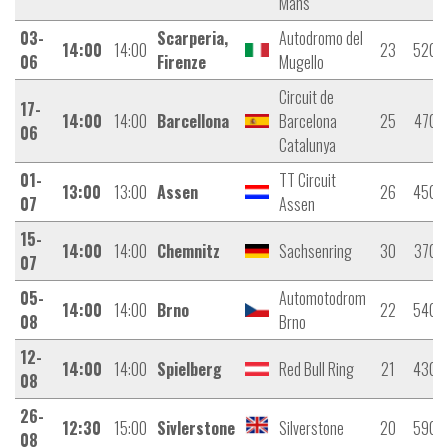
Mans”
03-
Scarperia,
Autodromo del
14:00
14:00
23
5200
06
Firenze
Mugello
Circuit de
17-
14:00
14:00
Barcellona
Barcelona
25
4700
06
Catalunya
01-
TT Circuit
13:00
13:00
Assen
26
4500
07
Assen
15-
14:00
14:00
Chemnitz
Sachsenring
30
3700
07
05-
Automotodrom
14:00
14:00
Brno
22
5400
08
Brno
12-
14:00
14:00
Spielberg
Red Bull Ring
21
4300
08
26-
12:30
15:00
Sivlerstone
Silverstone
20
5900
08