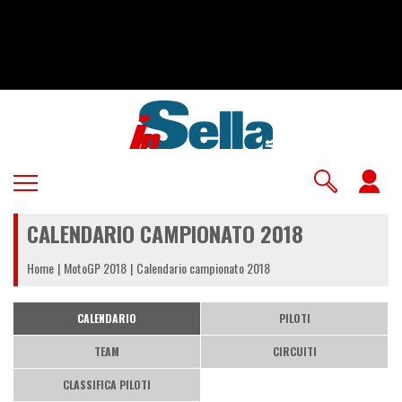
Salta
al
contenuto
principale
U
a
CALENDARIO CAMPIONATO 2018
m
Home
MotoGP 2018
Calendario campionato 2018
CALENDARIO
PILOTI
TEAM
CIRCUITI
CLASSIFICA PILOTI