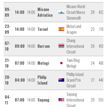
Misano World
09-
Misano
14:00
14:00
Circuit Marco
28
4226
09
Adriatico
Simoncelli
23-
MotorLand
14:00
14:00
Teruel
23
1168
09
Aragon
Chang
07-
09:00
14:00
Burram
International
26
4554
10
Circuit
21-
Twin Ring
07:00
14:00
Motegi
24
4800
10
Motegi
Phillip Island
28-
Philip
04:00
14:00
Grand Prix
27
4400
10
Island
Circuit
Sepang
04-
07:00
14:00
Sepang
International
20
5500
11
Circuit