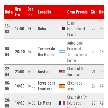
Ora
Ora
Data
Località
Gran Premio
Giri
Metri
Ita
loc
Losail
18-
17:00
19:00
Doha
International
22
3595
03
Circuit
Autodromo
08-
Termas de
Provincial -
20:00
15:00
25
4800
04
Rio Hondo
Termas de Rio
Hondo
22-
Circuit of the
21:00
14:00
Austin
21
5500
04
Americas
06-
Jerez de la
Circuito de
14:00
14:00
27
4400
05
Frontera
Jerez
Circuit des "24
20-
14:00
14:00
Le Mans
Heures du
28
4200
05