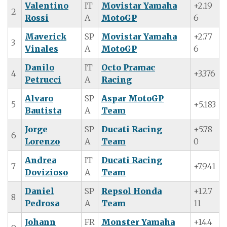
Valentino
IT
Movistar Yamaha
+2.19
2
Rossi
A
MotoGP
6
Maverick
SP
Movistar Yamaha
+2.77
3
Vinales
A
MotoGP
6
Danilo
IT
Octo Pramac
4
+3.376
Petrucci
A
Racing
Alvaro
SP
Aspar MotoGP
5
+5.183
Bautista
A
Team
Jorge
SP
Ducati Racing
+5.78
6
Lorenzo
A
Team
0
Andrea
IT
Ducati Racing
7
+7.941
Dovizioso
A
Team
Daniel
SP
Repsol Honda
+12.7
8
Pedrosa
A
Team
11
Johann
FR
Monster Yamaha
+14.4