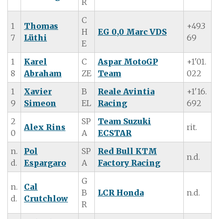
R
C
1
Thomas
+49.3
H
EG 0,0 Marc VDS
7
Lüthi
69
E
1
Karel
C
Aspar MotoGP
+1'01.
8
Abraham
ZE
Team
022
1
Xavier
B
Reale Avintia
+1'16.
9
Simeon
EL
Racing
692
2
SP
Team Suzuki
Alex Rins
rit.
0
A
ECSTAR
n.
Pol
SP
Red Bull KTM
n.d.
d.
Espargaro
A
Factory Racing
G
n.
Cal
B
LCR Honda
n.d.
d.
Crutchlow
R