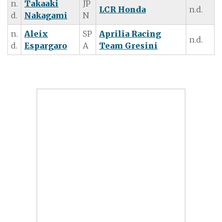
n.
Takaaki
JP
LCR Honda
n.d.
d.
Nakagami
N
n.
Aleix
SP
Aprilia Racing
n.d.
d.
Espargaro
A
Team Gresini