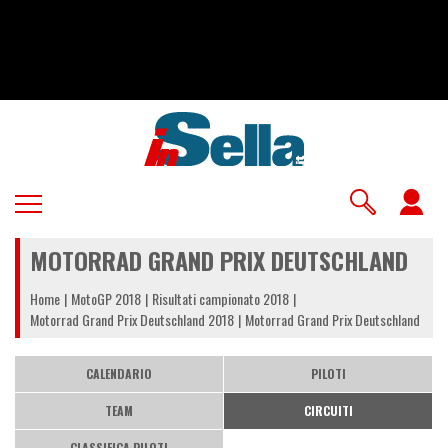
Salta
al
contenuto
principale
U
a
MOTORRAD GRAND PRIX DEUTSCHLAND
m
Home
MotoGP 2018
Risultati campionato 2018
Motorrad Grand Prix Deutschland 2018
Motorrad Grand Prix Deutschland
CALENDARIO
PILOTI
TEAM
CIRCUITI
CLASSIFICA PILOTI