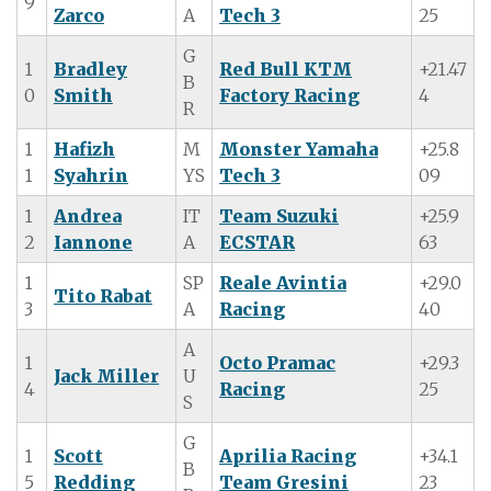
9
Zarco
A
Tech 3
25
G
1
Bradley
Red Bull KTM
+21.47
B
0
Smith
Factory Racing
4
R
1
Hafizh
M
Monster Yamaha
+25.8
1
Syahrin
YS
Tech 3
09
1
Andrea
IT
Team Suzuki
+25.9
2
Iannone
A
ECSTAR
63
1
SP
Reale Avintia
+29.0
Tito Rabat
3
A
Racing
40
A
1
Octo Pramac
+29.3
Jack Miller
U
4
Racing
25
S
G
1
Scott
Aprilia Racing
+34.1
B
5
Redding
Team Gresini
23