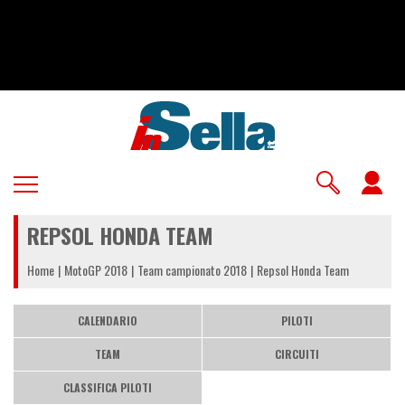
Salta
al
contenuto
principale
U
a
REPSOL HONDA TEAM
m
Home
MotoGP 2018
Team campionato 2018
Repsol Honda Team
CALENDARIO
PILOTI
TEAM
CIRCUITI
CLASSIFICA PILOTI