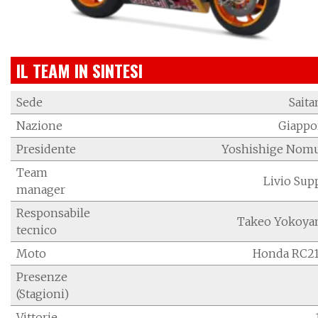
IL TEAM IN SINTESI
Sede
Sait
Nazione
Giapp
Presidente
Yoshishige Nom
Team
Livio Su
manager
Responsabile
Takeo Yokoya
tecnico
Moto
Honda RC2
Presenze
(Stagioni)
Vittorie