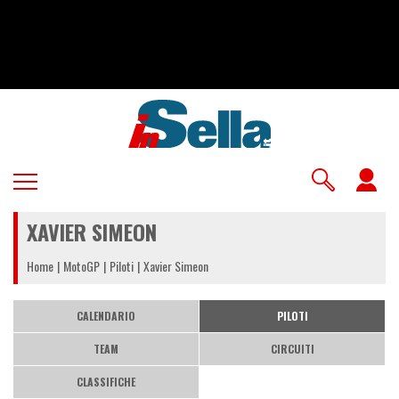
Salta
al
contenuto
principale
U
a
XAVIER SIMEON
m
Home
MotoGP
Piloti
Xavier Simeon
CALENDARIO
PILOTI
TEAM
CIRCUITI
CLASSIFICHE