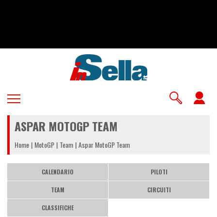
Salta
al
contenuto
principale
U
a
ASPAR MOTOGP TEAM
m
Home
MotoGP
Team
Aspar MotoGP Team
CALENDARIO
PILOTI
TEAM
CIRCUITI
CLASSIFICHE