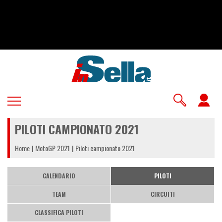
Salta
al
contenuto
principale
U
a
PILOTI CAMPIONATO 2021
m
Home
MotoGP 2021
Piloti campionato 2021
CALENDARIO
PILOTI
TEAM
CIRCUITI
CLASSIFICA PILOTI