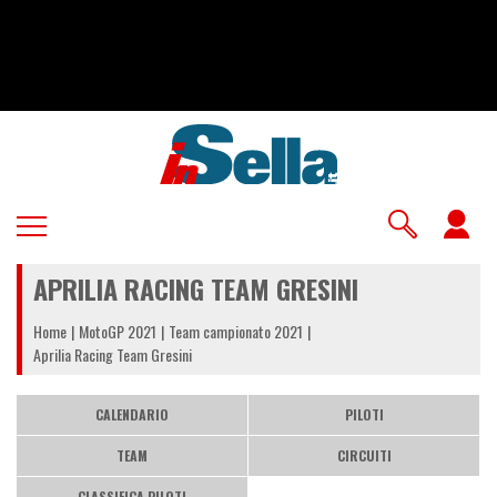
Salta
al
contenuto
principale
U
a
APRILIA RACING TEAM GRESINI
m
Home
MotoGP 2021
Team campionato 2021
Aprilia Racing Team Gresini
CALENDARIO
PILOTI
TEAM
CIRCUITI
CLASSIFICA PILOTI