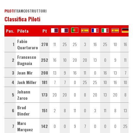
PILOTI
TEAM
COSTRUTTORI
Classifica Piloti
Pos.
Pilota
Pt
Fabio
1
278
11
25
25
3
16
25
10
16
Quartararo
Francesco
2
252
16
10
20
20
13
0
9
11
Bagnaia
3
Joan Mir
208
13
9
16
11
0
16
13
7
4
Jack Miller
181
7
7
0
25
25
10
16
10
Johann
5
173
20
20
0
8
20
13
20
8
Zarco
Brad
6
151
2
8
11
0
3
11
8
13
Binder
Marc
7
142
0
0
9
7
0
0
0
25
Marquez