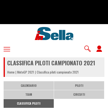
Salta
al
contenuto
principale
U
a
CLASSIFICA PILOTI CAMPIONATO 2021
m
Home
MotoGP 2021
Classifica piloti campionato 2021
CALENDARIO
PILOTI
TEAM
CIRCUITI
CLASSIFICA PILOTI