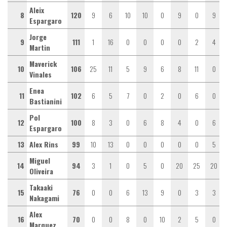
Aleix
8
120
9
6
10
10
0
9
0
9
Espargaro
Jorge
9
111
1
16
0
0
0
0
2
4
Martin
Maverick
10
106
25
11
5
9
6
8
11
0
Vinales
Enea
11
102
6
5
7
0
2
0
6
0
Bastianini
Pol
12
100
8
3
0
6
8
4
0
6
Espargaro
13
Alex Rins
99
10
13
0
0
0
0
0
5
Miguel
14
94
3
1
0
5
0
20
25
20
Oliveira
Takaaki
15
76
0
0
6
13
9
0
3
3
Nakagami
Alex
16
70
0
0
8
0
10
2
5
0
Marquez