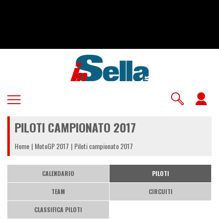
Salta
al
contenuto
principale
U
a
PILOTI CAMPIONATO 2017
m
Home
MotoGP 2017
Piloti campionato 2017
CALENDARIO
PILOTI
TEAM
CIRCUITI
CLASSIFICA PILOTI