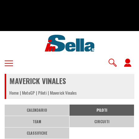
Salta
al
contenuto
principale
U
a
MAVERICK VINALES
m
Home
MotoGP
Piloti
Maverick Vinales
CALENDARIO
PILOTI
TEAM
CIRCUITI
CLASSIFICHE