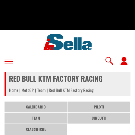
Salta
al
contenuto
principale
U
a
RED BULL KTM FACTORY RACING
m
Home
MotoGP
Team
Red Bull KTM Factory Racing
CALENDARIO
PILOTI
TEAM
CIRCUITI
CLASSIFICHE