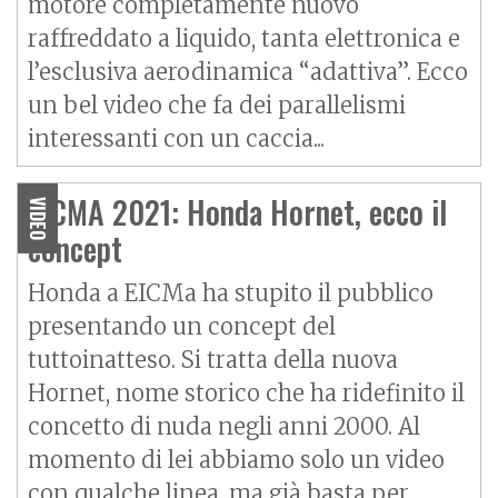
motore completamente nuovo
raffreddato a liquido, tanta elettronica e
l’esclusiva aerodinamica “adattiva”. Ecco
un bel video che fa dei parallelismi
interessanti con un caccia...
EICMA 2021: Honda Hornet, ecco il
VIDEO
concept
Honda a EICMa ha stupito il pubblico
presentando un concept del
tuttoinatteso. Si tratta della nuova
Hornet
, nome storico che ha ridefinito il
concetto di nuda negli anni 2000. Al
momento di lei abbiamo solo un video
con qualche linea, ma già basta per