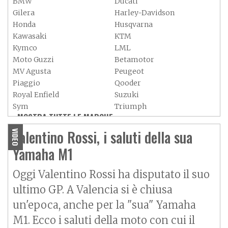
BMW
Ducati
Gilera
Harley-Davidson
Honda
Husqvarna
Kawasaki
KTM
Kymco
LML
Moto Guzzi
Betamotor
MV Agusta
Peugeot
Piaggio
Qooder
Royal Enfield
Suzuki
Sym
Triumph
MOSTRA TUTTE LE MARCHE »
Vespa
Yamaha
Adiva
Adly
Valentino Rossi, i saluti della sua
VIDEO
Aeon
Aspes
Yamaha M1
Axy
Baotian
Oggi Valentino Rossi ha disputato il suo
ultimo GP. A Valencia si è chiusa
un'epoca, anche per la "sua" Yamaha
M1. Ecco i saluti della moto con cui il