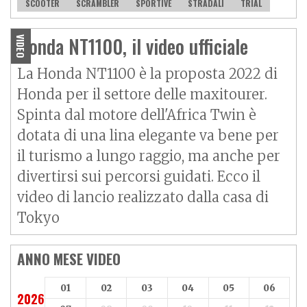
SCOOTER
SCRAMBLER
SPORTIVE
STRADALI
TRIAL
Honda NT1100, il video ufficiale
VIDEO
La Honda NT1100 è la proposta 2022 di
Honda per il settore delle maxitourer.
Spinta dal motore dell'
Africa Twin
è
dotata di una lina elegante va bene per
il turismo a lungo raggio, ma anche per
divertirsi sui percorsi guidati. Ecco il
video di lancio realizzato dalla casa di
Tokyo
ANNO MESE VIDEO
01
02
03
04
05
06
2026