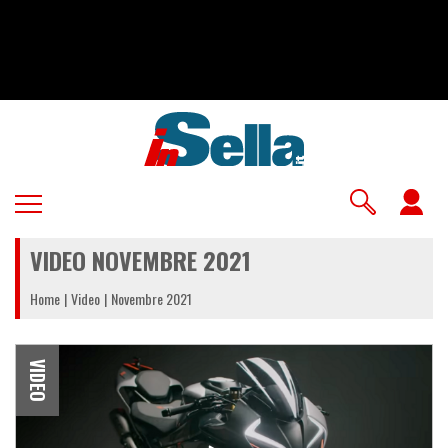
Salta
al
contenuto
principale
U
a
VIDEO NOVEMBRE 2021
m
Home
Video
Novembre 2021
VIDEO