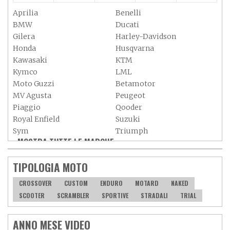
Aprilia
Benelli
BMW
Ducati
Gilera
Harley-Davidson
Honda
Husqvarna
Kawasaki
KTM
Kymco
LML
Moto Guzzi
Betamotor
MV Agusta
Peugeot
Piaggio
Qooder
Royal Enfield
Suzuki
Sym
Triumph
MOSTRA TUTTE LE MARCHE »
Vespa
Yamaha
Adiva
Adly
TIPOLOGIA MOTO
Aeon
Aspes
Axy
Baotian
CROSSOVER
CUSTOM
ENDURO
MOTARD
NAKED
SCOOTER
SCRAMBLER
SPORTIVE
STRADALI
TRIAL
ANNO MESE VIDEO