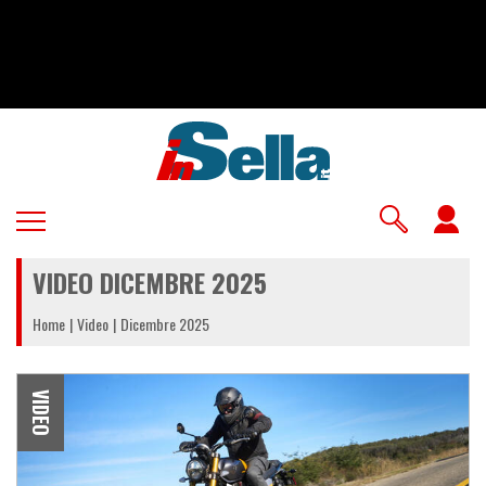
Salta
al
contenuto
principale
U
a
VIDEO DICEMBRE 2025
m
Home
Video
Dicembre 2025
VIDEO