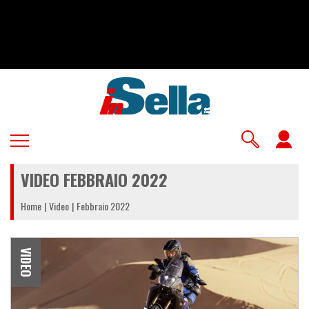
Salta
al
contenuto
principale
U
a
VIDEO FEBBRAIO 2022
m
Home
Video
Febbraio 2022
VIDEO