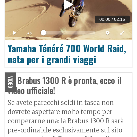
00:00
/
02:15
Yamaha Ténéré 700 World Raid,
nata per i grandi viaggi
La Brabus 1300 R è pronta, ecco il
VIDEO
video ufficiale!
Se avete parecchi soldi in tasca non
dovrete aspettare molto tempo per
comperarne una: la Brabus 1300 R sarà
pre-ordinabile esclusivamente sul sito