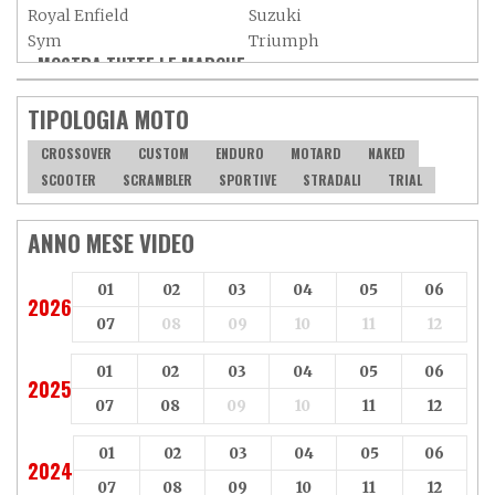
Royal Enfield
Suzuki
Sym
Triumph
MOSTRA TUTTE LE MARCHE »
Vespa
Yamaha
Adiva
Adly
TIPOLOGIA MOTO
Aeon
Aspes
Axy
Baotian
CROSSOVER
CUSTOM
ENDURO
MOTARD
NAKED
SCOOTER
SCRAMBLER
SPORTIVE
STRADALI
TRIAL
ANNO MESE VIDEO
01
02
03
04
05
06
2026
07
08
09
10
11
12
01
02
03
04
05
06
2025
07
08
09
10
11
12
01
02
03
04
05
06
2024
07
08
09
10
11
12