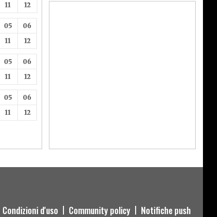
11
12
05
06
11
12
05
06
11
12
05
06
11
12
Condizioni d'uso
Community policy
Notifiche push