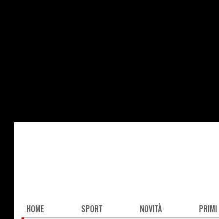
Salta
al
contenuto
principale
Main
HOME
SPORT
NOVITÀ
PRIMI
navigation