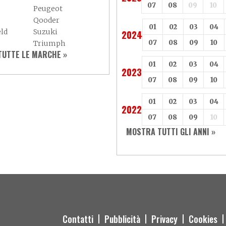
07
08
09
10
Peugeot
Qooder
01
02
03
04
eld
Suzuki
2024
07
08
09
10
Triumph
UTTE LE MARCHE »
Yamaha
01
02
03
04
Adly
2023
Aspes
07
08
09
10
Baotian
01
02
03
04
2022
07
08
09
10
MOSTRA TUTTI GLI ANNI »
Contatti
Pubblicità
Privacy
Cookies