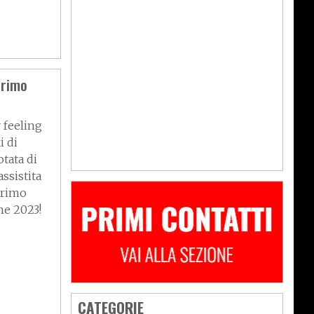
primo
 feeling
i di
otata di
assistita
primo
ne 2023!
CATEGORIE