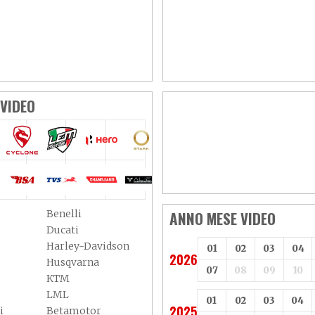
VIDEO
Benelli
ANNO MESE VIDEO
Ducati
Harley-Davidson
01
02
03
04
2026
Husqvarna
07
08
09
10
KTM
LML
01
02
03
04
2025
i
Betamotor