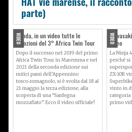
HAT vie marense, il raccont
parte)
Honda, in un video tutte le
Kawasaki 
VIDEO
VIDEO
emozioni del 3° Africa Twin Tour
video
Dopo il successo nel 2019 del primo
La
Ninja 
Africa Twin
Tour in Maremma e nel
perché si
2021 della seconda edizione sui
superspor
mitici passi dell’Appennino
ZX-10R
vin
tosco‑romagnolo, si è svolta dal 18 al
Superbike
21 maggio la terza edizione, alla
vinto in d
scoperta di una “Sardegna
categoria 
mozzafiato”. Ecco il video ufficiale!
primo vid