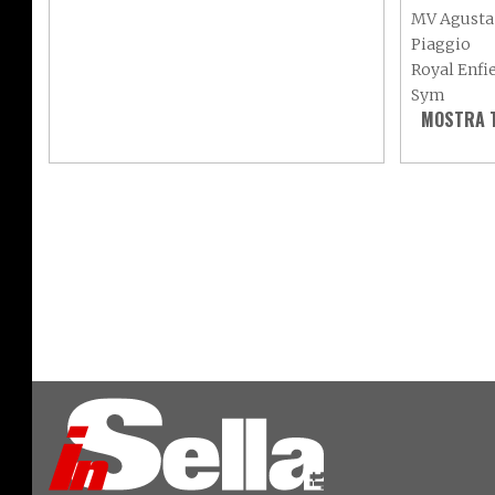
MV Agusta
Piaggio
Royal Enfi
Sym
MOSTRA T
Vespa
Adiva
Aeon
Axy