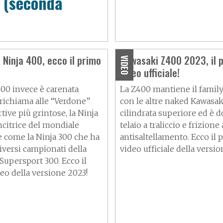
o (seconda
Ninja 400, ecco il primo
Kawasaki Z400 2023, il 
VIDEO
video ufficiale!
400
invece è carenata
La Z400 mantiene il family
 richiama alle “Verdone”
con le altre naked Kawasak
tive più grintose, la
Ninja
cilindrata superiore ed è d
citrice del mondiale
telaio a traliccio e frizione 
 come la Ninja 300 che ha
antisaltellamento. Ecco il 
iversi campionati della
video ufficiale della versio
Supersport 300. Ecco il
eo della versione 2023!