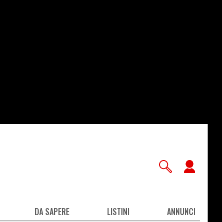
User
accou
men
DA SAPERE
LISTINI
ANNUNCI