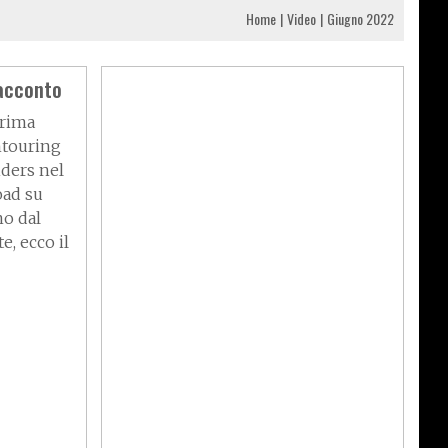
Home
Video
Giugno 2022
racconto
prima
ntouring
ders nel
oad su
no dal
e, ecco il