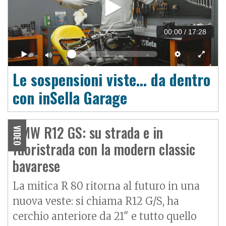
00:00
/
17:28
Le sospensioni viste... da dentro
con inSella Garage
BMW R12 GS: su strada e in
VIDEO
fuoristrada con la modern classic
bavarese
La mitica R 80 ritorna al futuro in una
nuova veste: si chiama R12 G/S, ha
cerchio anteriore da 21" e tutto quello