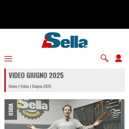
Salta
al
contenuto
principale
U
a
VIDEO GIUGNO 2025
m
Home
Video
Giugno 2025
VIDEO