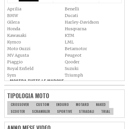
Aprilia
Benelli
BMW
Ducati
Gilera
Harley-Davidson
Honda
Husqvarna
Kawasaki
KTM
Kymco
LML
Moto Guzzi
Betamotor
MV Agusta
Peugeot
Piaggio
Qooder
Royal Enfield
Suzuki
Sym
Triumph
MOSTRA TUTTE LE MARCHE »
Vespa
Yamaha
Adiva
Adly
TIPOLOGIA MOTO
Aeon
Aspes
Axy
Baotian
CROSSOVER
CUSTOM
ENDURO
MOTARD
NAKED
SCOOTER
SCRAMBLER
SPORTIVE
STRADALI
TRIAL
ANNO MESE VIDEO