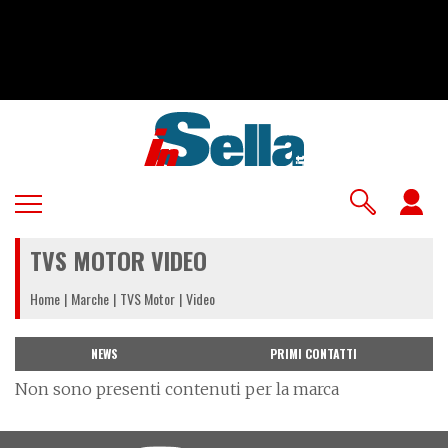
Salta
al
contenuto
principale
U
a
TVS MOTOR VIDEO
m
Home
Marche
TVS Motor
Video
NEWS
PRIMI CONTATTI
Non sono presenti contenuti per la marca