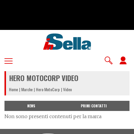
Salta
al
contenuto
principale
U
a
HERO MOTOCORP VIDEO
m
Home
Marche
Hero MotoCorp
Video
NEWS
PRIMI CONTATTI
Non sono presenti contenuti per la marca