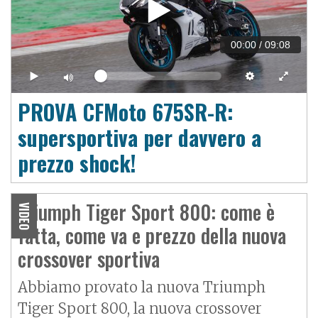
00:00
/
09:08
PROVA CFMoto 675SR-R:
supersportiva per davvero a
prezzo shock!
Triumph Tiger Sport 800: come è
VIDEO
fatta, come va e prezzo della nuova
crossover sportiva
Abbiamo provato la nuova Triumph
Tiger Sport 800
, la nuova crossover