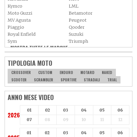
Kymco
LML
Moto Guzzi
Betamotor
MV Agusta
Peugeot
Piaggio
Qooder
Royal Enfield
Suzuki
Sym
Triumph
MOSTRA TUTTE LE MARCHE »
Vespa
Yamaha
Adiva
Adly
TIPOLOGIA MOTO
Aeon
Aspes
Axy
Baotian
CROSSOVER
CUSTOM
ENDURO
MOTARD
NAKED
SCOOTER
SCRAMBLER
SPORTIVE
STRADALI
TRIAL
ANNO MESE VIDEO
01
02
03
04
05
06
2026
07
08
09
10
11
12
01
02
03
04
05
06