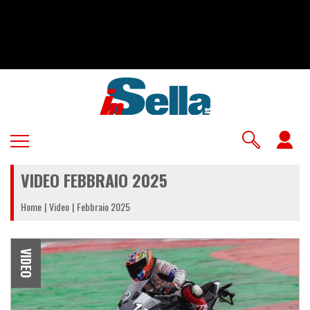
Salta
al
contenuto
principale
U
a
VIDEO FEBBRAIO 2025
m
Home
Video
Febbraio 2025
VIDEO