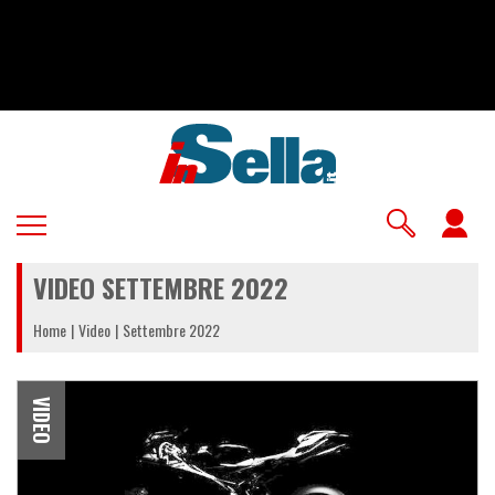
Salta
al
contenuto
principale
U
a
VIDEO SETTEMBRE 2022
m
Home
Video
Settembre 2022
VIDEO