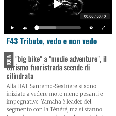
00:00
/
00:40
F43 Tributo, vedo e non vedo
Da "big bike" a "medie adventure", il
VIDEO
turismo fuoristrada scende di
cilindrata
Alla HAT Sanremo-Sestriere si sono
iniziate a vedere moto meno pesanti e
impegnative: Yamaha è leader del
segmento con la Ténéré, ma si stanno