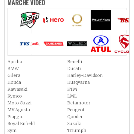
MARCHE VIDEO
Aprilia
Benelli
BMW
Ducati
Gilera
Harley-Davidson
Honda
Husqvarna
Kawasaki
KTM
Kymco
LML
Moto Guzzi
Betamotor
MV Agusta
Peugeot
Piaggio
Qooder
Royal Enfield
Suzuki
Sym
Triumph