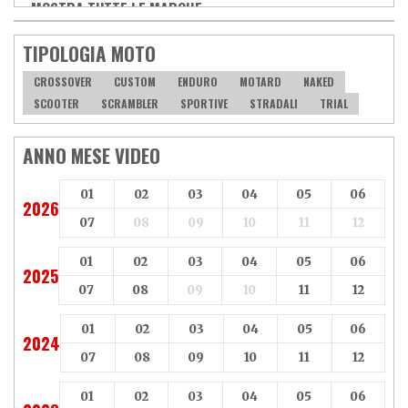
MOSTRA TUTTE LE MARCHE »
Vespa
Yamaha
Adiva
Adly
TIPOLOGIA MOTO
Aeon
Aspes
Axy
Baotian
CROSSOVER
CUSTOM
ENDURO
MOTARD
NAKED
SCOOTER
SCRAMBLER
SPORTIVE
STRADALI
TRIAL
ANNO MESE VIDEO
01
02
03
04
05
06
2026
07
08
09
10
11
12
01
02
03
04
05
06
2025
07
08
09
10
11
12
01
02
03
04
05
06
2024
07
08
09
10
11
12
01
02
03
04
05
06