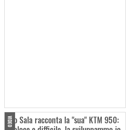
Gio Sala racconta la "sua" KTM 950:
VIDEO
"Veloce e difficile, la sviluppammo io