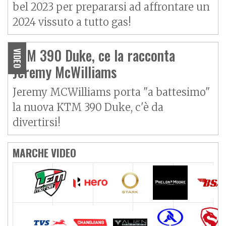
bel 2023 per prepararsi ad affrontare un
2024 vissuto a tutto gas!
KTM 390 Duke, ce la racconta
VIDEO
Jeremy McWilliams
Jeremy MCWilliams porta "a battesimo"
la nuova KTM
390 Duke
, c'è da
divertirsi!
MARCHE VIDEO