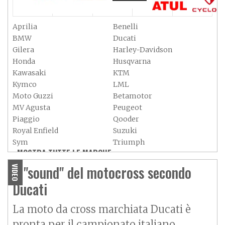
Aprilia
Benelli
BMW
Ducati
Gilera
Harley-Davidson
Honda
Husqvarna
Kawasaki
KTM
Kymco
LML
Moto Guzzi
Betamotor
MV Agusta
Peugeot
Piaggio
Qooder
Royal Enfield
Suzuki
Sym
Triumph
MOSTRA TUTTE LE MARCHE »
Vespa
Yamaha
Adiva
Adly
Il "sound" del motocross secondo
VIDEO
Aeon
Aspes
Ducati
Axy
Baotian
La moto da cross marchiata Ducati è
pronta per il campionato italiano