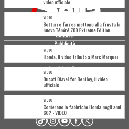
video ufficiale
VIDEO
Botturi e Tarres mettono alla frusta la
nuova Ténéré 700 Extreme Edition
Contatti
Pubblicità
VIDEO
Privacy
Honda, il video tributo a Marc Marquez
Cookies
Condizioni d'uso
VIDEO
Community policy
Ducati Diavel for Bentley, il video
ufficiale
Notifiche push
VIDEO
Com'erano le fabbriche Honda negli anni
ABBONATI ALLA RIVISTA
60? - VIDEO