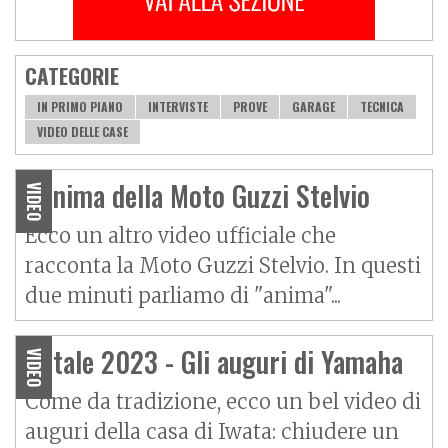
CATEGORIE
IN PRIMO PIANO
INTERVISTE
PROVE
GARAGE
TECNICA
VIDEO DELLE CASE
L'anima della Moto Guzzi Stelvio
VIDEO
Ecco un altro video ufficiale che
racconta la
Moto Guzzi Stelvio
. In questi
due minuti parliamo di "anima"...
Natale 2023 - Gli auguri di Yamaha
VIDEO
Come da tradizione, ecco un bel video di
auguri della casa di Iwata: chiudere un