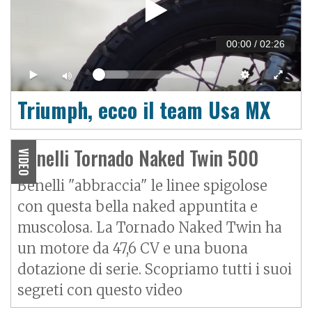
00:00
/
02:26
Triumph, ecco il team Usa MX
Benelli Tornado Naked Twin 500
VIDEO
Benelli "abbraccia" le linee spigolose
con questa bella naked appuntita e
muscolosa. La Tornado Naked Twin ha
un motore da 47,6 CV e una buona
dotazione di serie. Scopriamo tutti i suoi
segreti con questo video