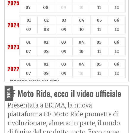
2025
07
08
09
10
11
12
01
02
03
04
05
06
2024
07
08
09
10
11
12
01
02
03
04
05
06
2023
07
08
09
10
11
12
01
02
03
04
05
06
2022
07
08
09
10
11
12
MOSTRA TUTTI GLI ANNI »
CF Moto Ride, ecco il video ufficiale
VIDEO
Presentata a EICMA, la nuova
piattaforma CF Moto Ride promette di
rivoluzionare, almeno in parte, il modo
di fruire del prodotto moto. Ecco come