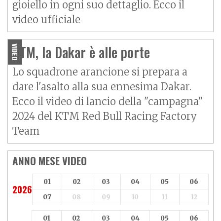
gioiello in ogni suo dettaglio. Ecco il
video ufficiale
KTM, la Dakar è alle porte
VIDEO
Lo squadrone arancione si prepara a
dare l'asalto alla sua ennesima Dakar.
Ecco il video di lancio della "campagna"
2024 del KTM Red Bull Racing Factory
Team
ANNO MESE VIDEO
01
02
03
04
05
06
2026
07
08
09
10
11
12
01
02
03
04
05
06