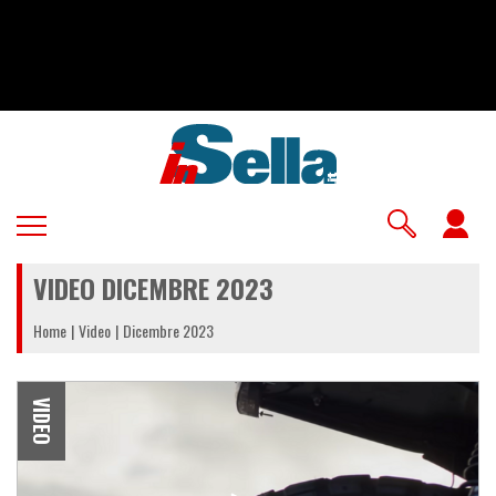
Salta
al
contenuto
principale
U
a
VIDEO DICEMBRE 2023
m
Home
Video
Dicembre 2023
VIDEO