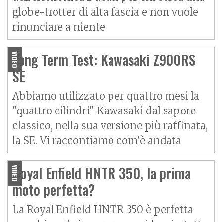
globe-trotter di alta fascia e non vuole
rinunciare a niente
Long Term Test: Kawasaki Z900RS
VIDEO
SE
Abbiamo utilizzato per quattro mesi la
"quattro cilindri" Kawasaki dal sapore
classico, nella sua versione più raffinata,
la SE. Vi raccontiamo com'è andata
Royal Enfield HNTR 350, la prima
VIDEO
moto perfetta?
La Royal Enfield HNTR 350 è perfetta