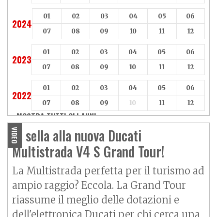
01
02
03
04
05
06
2024
07
08
09
10
11
12
01
02
03
04
05
06
2023
07
08
09
10
11
12
01
02
03
04
05
06
2022
07
08
09
10
11
12
MOSTRA TUTTI GLI ANNI »
In sella alla nuova Ducati
VIDEO
Multistrada V4 S Grand Tour!
La Multistrada perfetta per il turismo ad
ampio raggio? Eccola. La Grand Tour
riassume il meglio delle dotazioni e
dell'elettronica Ducati per chi cerca una