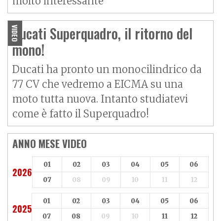
molto interessante
Ducati Superquadro, il ritorno del
VIDEO
mono!
Ducati ha pronto un monocilindrico da
77 CV che vedremo a EICMA su una
moto tutta nuova. Intanto studiatevi
come è fatto il Superquadro!
ANNO MESE VIDEO
01
02
03
04
05
06
2026
07
08
09
10
11
12
01
02
03
04
05
06
2025
07
08
09
10
11
12