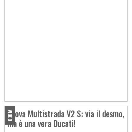
Prova Multistrada V2 S: via il desmo,
VIDEO
ma è una vera Ducati!