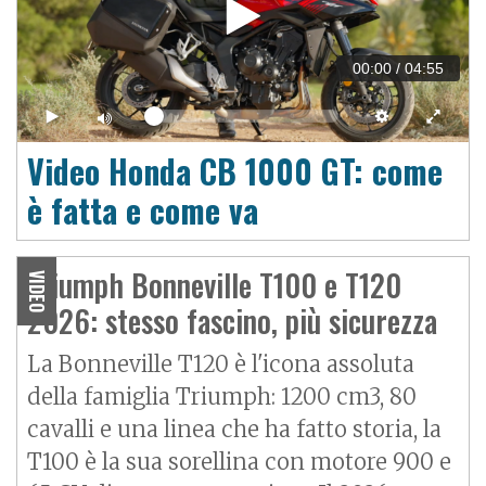
00:00
/
04:55
Video Honda CB 1000 GT: come
è fatta e come va
Triumph Bonneville T100 e T120
VIDEO
2026: stesso fascino, più sicurezza
La
Bonneville
T120 è l'icona assoluta
della famiglia Triumph: 1200 cm3, 80
cavalli e una linea che ha fatto storia, la
T100 è la sua sorellina con motore 900 e