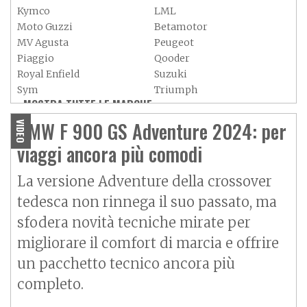
Kymco
LML
Moto Guzzi
Betamotor
MV Agusta
Peugeot
Piaggio
Qooder
Royal Enfield
Suzuki
Sym
Triumph
MOSTRA TUTTE LE MARCHE »
Vespa
Yamaha
Adiva
Adly
BMW F 900 GS Adventure 2024: per
VIDEO
Aeon
Aspes
viaggi ancora più comodi
Axy
Baotian
La versione Adventure della crossover
tedesca non rinnega il suo passato, ma
sfodera novità tecniche mirate per
migliorare il comfort di marcia e offrire
un pacchetto tecnico ancora più
completo.