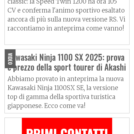
classic: la
Speed Twin
1200 ha ora 105
CV e conferma l'animo sportivo esaltato
ancora di più sulla nuova versione RS. Vi
raccontiamo in anteprima come vanno!
Kawasaki Ninja 1100 SX 2025: prova
VIDEO
e prezzo della sport tourer di Akashi
Abbiamo provato in anteprima la nuova
Kawasaki Ninja 1100SX SE, la versione
top di gamma della sportiva turistica
giapponese. Ecco come va!