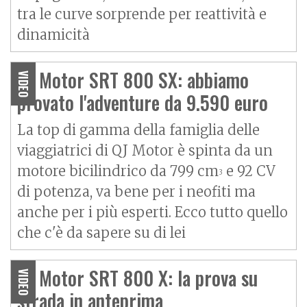
tra le curve sorprende per reattività e
dinamicità
QJ Motor SRT 800 SX: abbiamo
VIDEO
provato l'adventure da 9.590 euro
La top di gamma della famiglia delle
viaggiatrici di QJ Motor è spinta da un
motore bicilindrico da 799 cm
e 92 CV
3
di potenza, va bene per i neofiti ma
anche per i più esperti. Ecco tutto quello
che c'è da sapere su di lei
QJ Motor SRT 800 X: la prova su
VIDEO
strada in anteprima