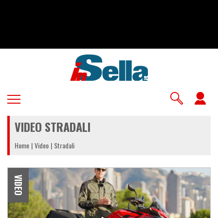
Salta
al
contenuto
principale
U
a
VIDEO STRADALI
m
Home
Video
Stradali
VIDEO