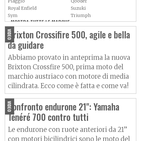
Piaggio
Qooder
Royal Enfield
Suzuki
Sym
Triumph
MOSTRA TUTTE LE MARCHE »
Vespa
Yamaha
Adiva
Adly
Brixton Crossifire 500, agile e bella
VIDEO
Aeon
Aspes
da guidare
Axy
Baotian
Abbiamo provato in anteprima la nuova
Brixton Crossfire 500, prima moto del
marchio austriaco con motore di media
cilindrata. Ecco come è fatta e come va!
Confronto endurone 21": Yamaha
VIDEO
Ténéré 700 contro tutti
Le endurone con ruote anteriori da 21”
con motori bicilindrici sono le moto del