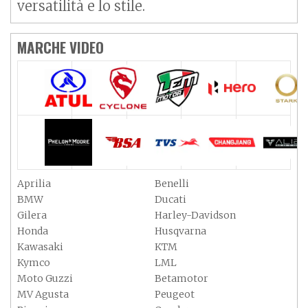
versatilità e lo stile.
MARCHE VIDEO
Aprilia
Benelli
BMW
Ducati
Gilera
Harley-Davidson
Honda
Husqvarna
Kawasaki
KTM
Kymco
LML
Moto Guzzi
Betamotor
MV Agusta
Peugeot