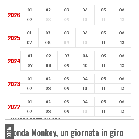
01
02
03
04
05
06
2026
07
08
09
10
11
12
01
02
03
04
05
06
2025
07
08
09
10
11
12
01
02
03
04
05
06
2024
07
08
09
10
11
12
01
02
03
04
05
06
2023
07
08
09
10
11
12
01
02
03
04
05
06
2022
07
08
09
10
11
12
MOSTRA TUTTI GLI ANNI »
Honda Monkey, un giornata in giro
VIDEO