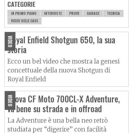
CATEGORIE
IN PRIMO PIANO
INTERVISTE
PROVE
GARAGE
TECNICA
VIDEO DELLE CASE
Royal Enfield Shotgun 650, la sua
VIDEO
storia
Ecco un bel video che mostra la genesi
concettuale della nuova Shotgun di
Royal Enfield
Prova CF Moto 700CL-X Adventure,
VIDEO
va bene su strada e in offroad
La Adventure è una bella neo retrò
studiata per “digerire” con facilità