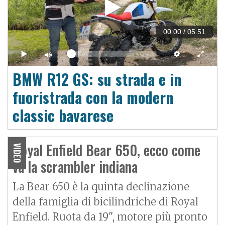
00:00
/
05:51
BMW R12 GS: su strada e in
fuoristrada con la modern
classic bavarese
Royal Enfield Bear 650, ecco come
VIDEO
va la scrambler indiana
La Bear 650 è la quinta declinazione
della famiglia di bicilindriche di Royal
Enfield. Ruota da 19", motore più pronto