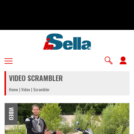
Salta
al
contenuto
principale
U
a
VIDEO SCRAMBLER
m
Home
Video
Scrambler
VIDEO