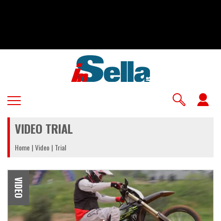
Salta
al
contenuto
principale
U
a
VIDEO TRIAL
m
Home
Video
Trial
VIDEO