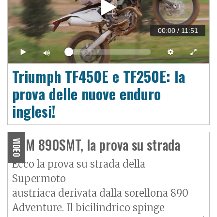
00:00
/
11:51
Triumph TF450E e TF250E: la
prova delle nuove enduro
inglesi!
KTM 890SMT, la prova su strada
VIDEO
Ecco la prova su strada della
Supermoto
austriaca derivata dalla sorellona 890
Adventure. Il bicilindrico spinge