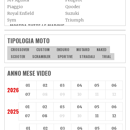
MV Agusta
Peugeot
Piaggio
Qooder
Royal Enfield
Suzuki
Sym
Triumph
MOSTRA TUTTE LE MARCHE »
Vespa
Yamaha
Adiva
Adly
TIPOLOGIA MOTO
Aeon
Aspes
Axy
Baotian
CROSSOVER
CUSTOM
ENDURO
MOTARD
NAKED
SCOOTER
SCRAMBLER
SPORTIVE
STRADALI
TRIAL
ANNO MESE VIDEO
01
02
03
04
05
06
2026
07
08
09
10
11
12
01
02
03
04
05
06
2025
07
08
09
10
11
12
01
02
03
04
05
06